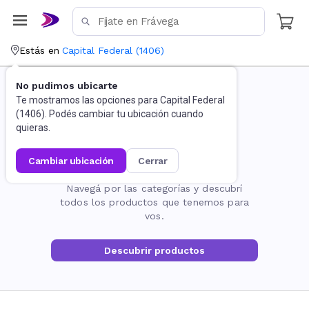
Estás en
Capital Federal
(
1406
)
No pudimos ubicarte
Te mostramos las opciones para
Capital Federal
(
1406
). Podés cambiar tu ubicación cuando
quieras.
cambiar ubicación
cerrar
La página no existe
Navegá por las categorías y descubrí
todos los productos que tenemos para
vos.
Descubrir productos