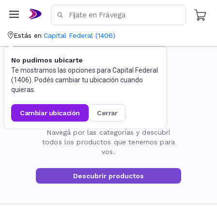
Estás en
Capital Federal
(
1406
)
No pudimos ubicarte
Te mostramos las opciones para
Capital Federal
(
1406
). Podés cambiar tu ubicación cuando
quieras.
cambiar ubicación
cerrar
La página no existe
Navegá por las categorías y descubrí
todos los productos que tenemos para
vos.
Descubrir productos