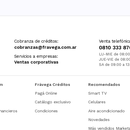
Cobranza de créditos:
Venta telefónic
cobranzas@fravega.com.ar
0810 333 87
LU-MIE de 08:00
Servicios a empresas:
JUE-VIE de 08:0
Ventas corporativas
SA de 09:00 a 13
om
Frávega Créditos
Recomendados
Pagá Online
Smart TV
Catálogo exclusivo
Celulares
nancieros
Condiciones
Aire acondicionado
Novedades
Más vendidos Market