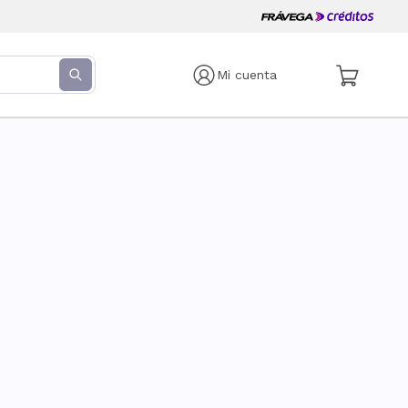
Mi cuenta
s