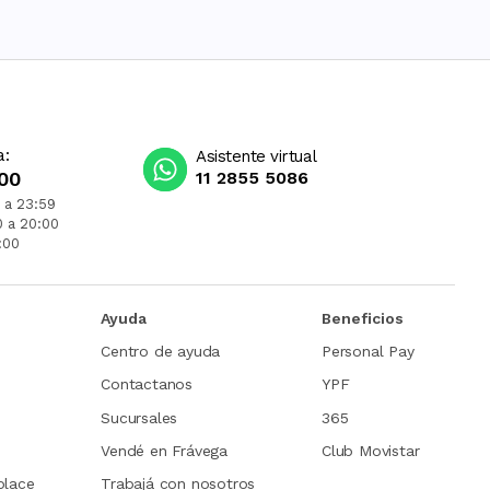
a:
Asistente virtual
00
11 2855 5086
 a 23:59
0 a 20:00
:00
Ayuda
Beneficios
Centro de ayuda
Personal Pay
Contactanos
YPF
Sucursales
365
Vendé en Frávega
Club Movistar
place
Trabajá con nosotros