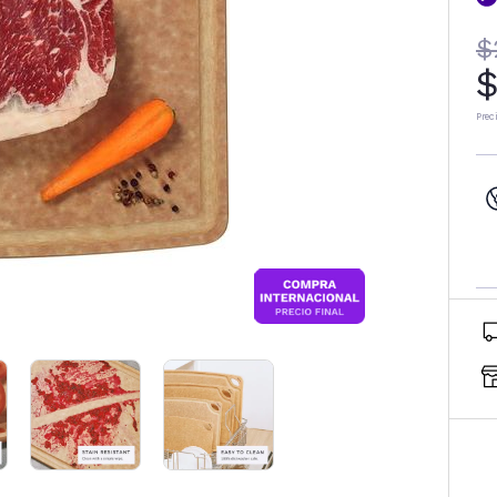
$
$
Prec