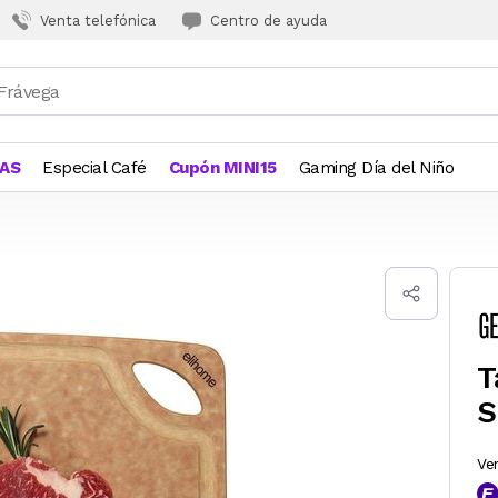
Venta telefónica
Centro de ayuda
JAS
Especial Café
Cupón MINI15
Gaming Día del Niño
T
S
Ve