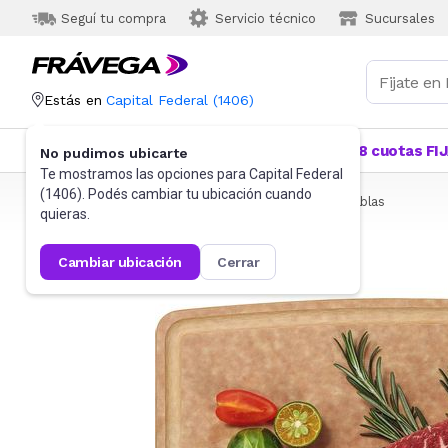
Seguí tu compra
Servicio técnico
Sucursales
Estás en
Capital Federal
(
1406
)
Categorías
Más Vendidos
Ofertas
18 cuotas FI
No pudimos ubicarte
Te mostramos las opciones para
Capital Federal
(
1406
). Podés cambiar tu ubicación cuando
Frávega
Hogar
Bazar
Utensilios de cocina
Tablas
quieras.
cambiar ubicación
cerrar