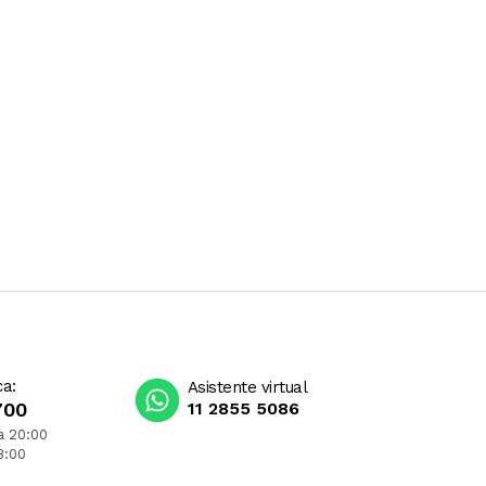
ca:
Asistente virtual
700
11 2855 5086
a 20:00
3:00