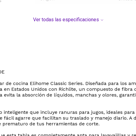
s
Ver todas las especificaciones
DE
rtar de cocina Elihome Classic Series. Diseñada para los a
ada en Estados Unidos con Richlite, un compuesto de fibra
osa evita la absorción de líquidos, manchas y olores, gara
o inteligente que incluye ranuras para jugos, ideales para
ácil agarre que facilitan su traslado y manejo diario. A 
ste prematuro de tus herramientas de corte.
que esta tabla es completamente apta para lavavajillas y 