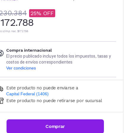
230.384
25
172.788
io s/imp. nac.
$172.788
Compra internacional
El precio publicado incluye todos los impuestos, tasas y
costos de envíos correspondientes
Ver condiciones
Este producto no puede enviarse a
Capital Federal (1406)
Este producto no puede retirarse por sucursal
Ingresá código postal (sólo números)
CALCULAR
Comprar