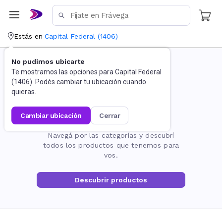
Estás en
Capital Federal
(
1406
)
No pudimos ubicarte
Te mostramos las opciones para
Capital Federal
(
1406
). Podés cambiar tu ubicación cuando
quieras.
cambiar ubicación
cerrar
La página no existe
Navegá por las categorías y descubrí
todos los productos que tenemos para
vos.
Descubrir productos