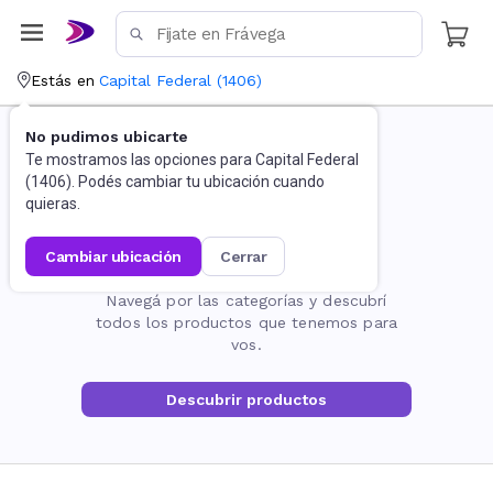
Estás en
Capital Federal
(
1406
)
No pudimos ubicarte
Te mostramos las opciones para
Capital Federal
(
1406
). Podés cambiar tu ubicación cuando
quieras.
cambiar ubicación
cerrar
La página no existe
Navegá por las categorías y descubrí
todos los productos que tenemos para
vos.
Descubrir productos