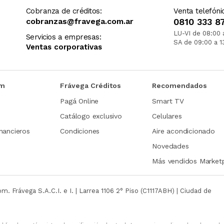
Cobranza de créditos:
Venta telefóni
cobranzas@fravega.com.ar
0810 333 8
LU-VI de 08:00 
Servicios a empresas:
SA de 09:00 a 1
Ventas corporativas
om
Frávega Créditos
Recomendados
Pagá Online
Smart TV
Catálogo exclusivo
Celulares
nancieros
Condiciones
Aire acondicionado
Novedades
Más vendidos Market
com.
Frávega S.A.C.I. e I. | Larrea 1106 2° Piso (C1117ABH) | Ciudad de