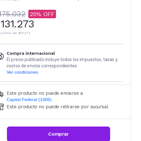
175.032
25
131.273
io s/imp. nac.
$131.273
Compra internacional
El precio publicado incluye todos los impuestos, tasas y
costos de envíos correspondientes
Ver condiciones
Este producto no puede enviarse a
Capital Federal (1406)
Este producto no puede retirarse por sucursal
Ingresá código postal (sólo números)
CALCULAR
Comprar