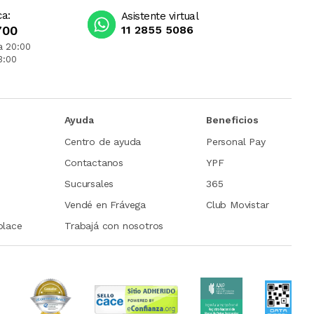
ca:
Asistente virtual
700
11 2855 5086
a 20:00
3:00
Ayuda
Beneficios
Centro de ayuda
Personal Pay
Contactanos
YPF
Sucursales
365
Vendé en Frávega
Club Movistar
place
Trabajá con nosotros