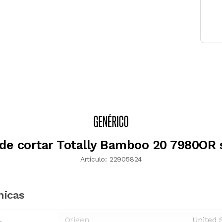
 de cortar Totally Bamboo 20 7980OR s
Artículo:
22905824
nicas
Origen
United 