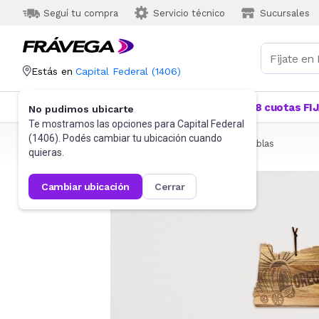
Seguí tu compra
Servicio técnico
Sucursales
Estás en
Capital Federal
(
1406
)
Categorías
Más Vendidos
Ofertas
18 cuotas FI
No pudimos ubicarte
Te mostramos las opciones para
Capital Federal
(
1406
). Podés cambiar tu ubicación cuando
Frávega
Hogar
Bazar
Utensilios de cocina
Tablas
quieras.
cambiar ubicación
cerrar