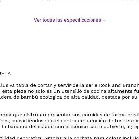
s
Ver todas las especificaciones
UETA
usiva tabla de cortar y servir de la serie Rock and Branc
 esta pieza no solo es un utensilio de cocina altamente f
madera de bambú ecológica de alta calidad, destaca por su
omía que disfrutan presentar sus comidas de forma creativ
anes, convirtiéndose en el centro de atención de tus reuni
a bandera del estado con el icónico carro cubierto, agreg
tilidad decorativa. Gracias a la corbata para colgar incl