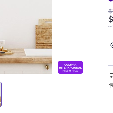
$
$
Prec