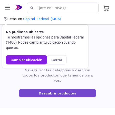
Estás en
Capital Federal
(
1406
)
No pudimos ubicarte
Te mostramos las opciones para
Capital Federal
(
1406
). Podés cambiar tu ubicación cuando
quieras.
cambiar ubicación
cerrar
La página no existe
Navegá por las categorías y descubrí
todos los productos que tenemos para
vos.
Descubrir productos