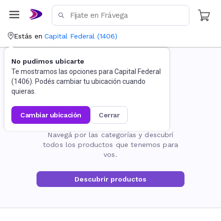
Estás en
Capital Federal
(
1406
)
No pudimos ubicarte
Te mostramos las opciones para
Capital Federal
(
1406
). Podés cambiar tu ubicación cuando
quieras.
cambiar ubicación
cerrar
La página no existe
Navegá por las categorías y descubrí
todos los productos que tenemos para
vos.
Descubrir productos