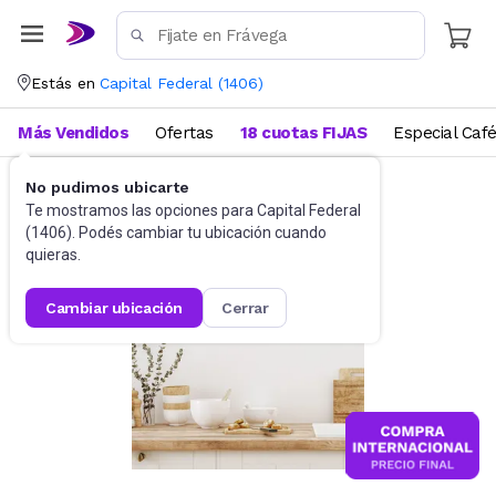
Estás en
Capital Federal
(
1406
)
Más Vendidos
Ofertas
18 cuotas FIJAS
Especial Caf
No pudimos ubicarte
Utensilios de cocina
Tablas
Te mostramos las opciones para
Capital Federal
(
1406
). Podés cambiar tu ubicación cuando
quieras.
cambiar ubicación
cerrar