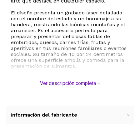
arte que destaca en cualquier espacio.
El diseño presenta un grabado láser detallado
con el nombre del estado y un homenaje a su
bandera, mostrando las icónicas montañas y el
amanecer. Es el accesorio perfecto para
preparar y presentar deliciosas tablas de
embutidos, quesos, carnes frías, frutas y
aperitivos en tus reuniones familiares o eventos
sociales. Su tamaño de 40 por 24 centímetros
ofrece una superficie amplia y cómoda para la
presentación de alimentos.
Además de su uso culinario, esta tabla incluye
Ver descripción completa
un lazo para colgar que permite exhibirla
fácilmente como decoración de pared en tu
cocina, comedor o sala de estar. Es un regalo
ideal y sumamente original para bodas,
inauguraciones de casa, cumpleaños o para
cualquier entusiasta de la cultura de Montana.
Información del fabricante
Para mantener su belleza natural, se
recomienda lavar únicamente a mano y secar
de inmediato.