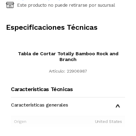
Este producto no puede retirarse por sucursal
Ingresá código postal (sólo números)
CALCULAR
Especificaciones Técnicas
Tabla de Cortar Totally Bamboo Rock and
Branch
Artículo:
22906987
Características Técnicas
Características generales
Origen
United States