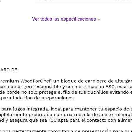
s
Ver todas las especificaciones
ARD DE
r premium WoodForChef, un bloque de carnicero de alta ga
no de origen responsable y con certificación FSC, esta t
de borde no solo protege el filo de tus cuchillos evitand
 para todo tipo de preparaciones.
para jugos integrada, ideal para mantener tu espacio de t
mpletamente precurada con una mezcla de aceite mineral 
d y asegura que sea 100 apta para el contacto con alimen
nciona perfectamente como tabla de presentación para ques