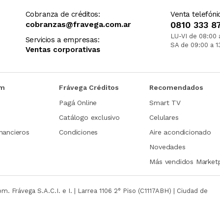
Cobranza de créditos:
Venta telefóni
cobranzas@fravega.com.ar
0810 333 8
LU-VI de 08:00 
Servicios a empresas:
SA de 09:00 a 1
Ventas corporativas
om
Frávega Créditos
Recomendados
Pagá Online
Smart TV
Catálogo exclusivo
Celulares
nancieros
Condiciones
Aire acondicionado
Novedades
Más vendidos Market
com.
Frávega S.A.C.I. e I. | Larrea 1106 2° Piso (C1117ABH) | Ciudad de