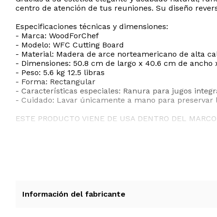
centro de atención de tus reuniones. Su diseño revers
Especificaciones técnicas y dimensiones:
- Marca: WoodForChef
- Modelo: WFC Cutting Board
- Material: Madera de arce norteamericano de alta ca
- Dimensiones: 50.8 cm de largo x 40.6 cm de ancho x
- Peso: 5.6 kg 12.5 libras
- Forma: Rectangular
- Características especiales: Ranura para jugos integr
- Cuidado: Lavar únicamente a mano para preservar l
ESTE PRODUCTO VIENE DE USA DENTRO DEL MARCO 
RECIBIRA EL PRODUCTO ENTRE 10 Y 12 DIAS DESPUE
Información del fabricante