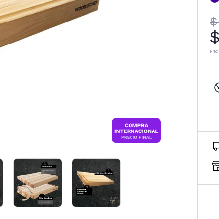
$
$
Prec