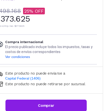
498.168
25
373.625
io s/imp. nac.
$373.625
Compra internacional
El precio publicado incluye todos los impuestos, tasas y
costos de envíos correspondientes
Ver condiciones
Este producto no puede enviarse a
Capital Federal (1406)
Este producto no puede retirarse por sucursal
Ingresá código postal (sólo números)
CALCULAR
Comprar