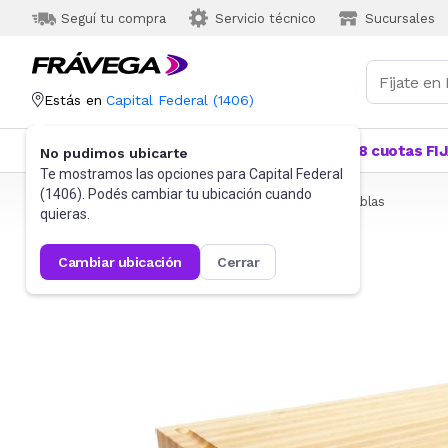
Seguí tu compra
Servicio técnico
Sucursales
Estás en
Capital Federal
(
1406
)
Categorías
Más Vendidos
Ofertas
18 cuotas FI
No pudimos ubicarte
Te mostramos las opciones para
Capital Federal
(
1406
). Podés cambiar tu ubicación cuando
Frávega
Hogar
Bazar
Utensilios de cocina
Tablas
quieras.
cambiar ubicación
cerrar