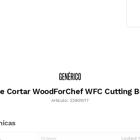
de Cortar WoodForChef WFC Cutting B
Artículo:
22901017
nicas
Origen
United 