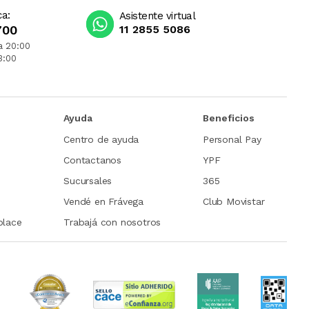
ca:
Asistente virtual
700
11 2855 5086
a 20:00
3:00
Ayuda
Beneficios
Centro de ayuda
Personal Pay
Contactanos
YPF
Sucursales
365
Vendé en Frávega
Club Movistar
place
Trabajá con nosotros