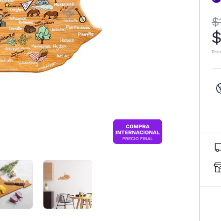
$
$
Prec