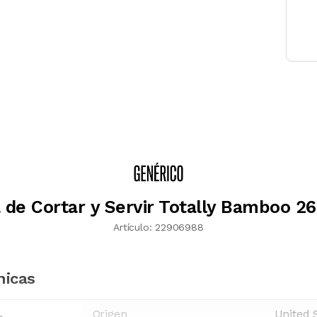
 de Cortar y Servir Totally Bamboo 2
Artículo:
22906988
nicas
Origen
United 