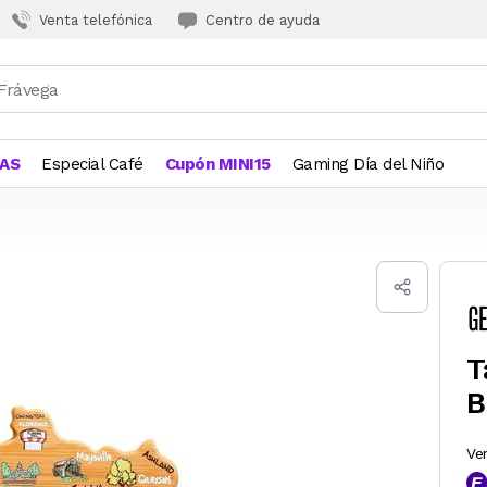
Venta telefónica
Centro de ayuda
JAS
Especial Café
Cupón MINI15
Gaming Día del Niño
T
B
Ve