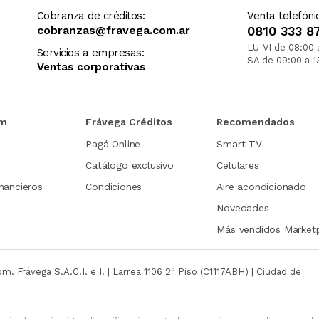
Cobranza de créditos:
Venta telefóni
cobranzas@fravega.com.ar
0810 333 8
LU-VI de 08:00 
Servicios a empresas:
SA de 09:00 a 1
Ventas corporativas
om
Frávega Créditos
Recomendados
Pagá Online
Smart TV
Catálogo exclusivo
Celulares
nancieros
Condiciones
Aire acondicionado
Novedades
Más vendidos Market
com.
Frávega S.A.C.I. e I. | Larrea 1106 2° Piso (C1117ABH) | Ciudad de