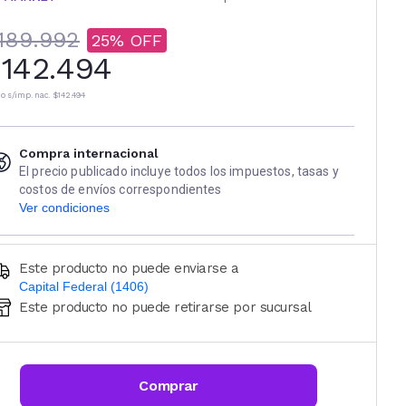
189.992
25
142.494
io s/imp. nac.
$142.494
Compra internacional
El precio publicado incluye todos los impuestos, tasas y
costos de envíos correspondientes
Ver condiciones
Este producto no puede enviarse a
Capital Federal (1406)
Este producto no puede retirarse por sucursal
Ingresá código postal (sólo números)
CALCULAR
Comprar