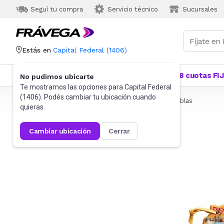
Seguí tu compra
Servicio técnico
Sucursales
Estás en
Capital Federal
(
1406
)
Categorías
Más Vendidos
Ofertas
18 cuotas FI
No pudimos ubicarte
Te mostramos las opciones para
Capital Federal
(
1406
). Podés cambiar tu ubicación cuando
Frávega
Hogar
Bazar
Utensilios de cocina
Tablas
quieras.
cambiar ubicación
cerrar