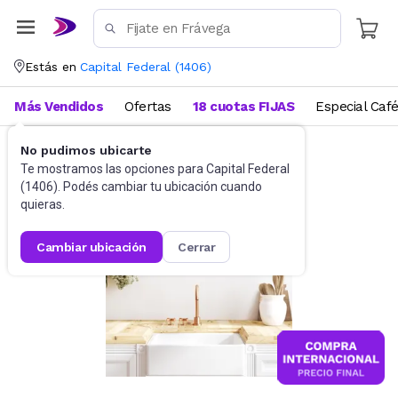
Estás en
Capital Federal
(
1406
)
Más Vendidos
Ofertas
18 cuotas FIJAS
Especial Caf
No pudimos ubicarte
Utensilios de cocina
Tablas
Te mostramos las opciones para
Capital Federal
(
1406
). Podés cambiar tu ubicación cuando
quieras.
cambiar ubicación
cerrar