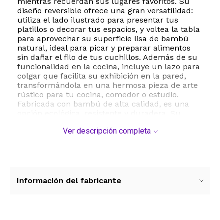
mientras recuerdan sus lugares favoritos. Su
diseño reversible ofrece una gran versatilidad:
utiliza el lado ilustrado para presentar tus
platillos o decorar tus espacios, y voltea la tabla
para aprovechar su superficie lisa de bambú
natural, ideal para picar y preparar alimentos
sin dañar el filo de tus cuchillos. Además de su
funcionalidad en la cocina, incluye un lazo para
colgar que facilita su exhibición en la pared,
transformándola en una hermosa pieza de arte
rústico para tu cocina, comedor o estudio.
Fabricada con bambú de alta calidad, es una
opción ecológica, resistente y duradera. Su
mantenimiento es sumamente sencillo,
Ver descripción completa
requiriendo únicamente lavado a mano. Es el
regalo perfecto para inauguraciones de casa,
cumpleaños, bodas o para cualquier amante de
Arizona.
ESTE PRODUCTO VIENE DE USA DENTRO DEL
Información del fabricante
MARCO DEL SERVICIO "PUERTA A PUERTA" QUE
RIGE PARA LOS ENVíOS POSTALES
INTERNACIONALES.