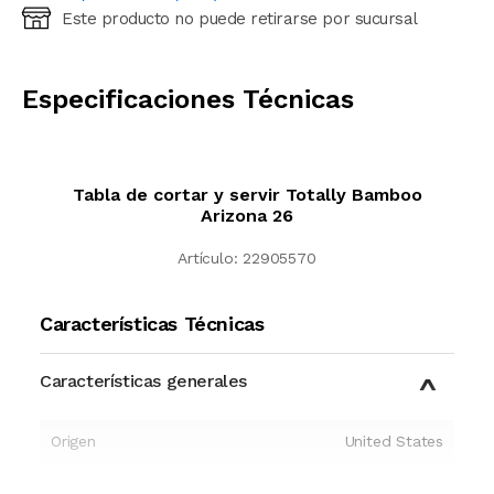
Este producto no puede retirarse por sucursal
Ingresá código postal (sólo números)
CALCULAR
Especificaciones Técnicas
Tabla de cortar y servir Totally Bamboo
Arizona 26
Artículo:
22905570
Características Técnicas
Características generales
Origen
United States