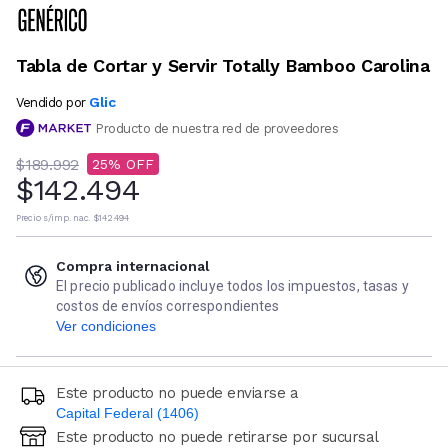
Tabla de Cortar y Servir Totally Bamboo Carolina
Glic
Vendido por
Producto de nuestra red de proveedores
$189.992
25
$142.494
Precio s/imp. nac.
$142.494
Compra internacional
El precio publicado incluye todos los impuestos, tasas y
costos de envíos correspondientes
Ver condiciones
Este producto no puede enviarse a
Capital Federal (1406)
Este producto no puede retirarse por sucursal
Ingresá código postal (sólo números)