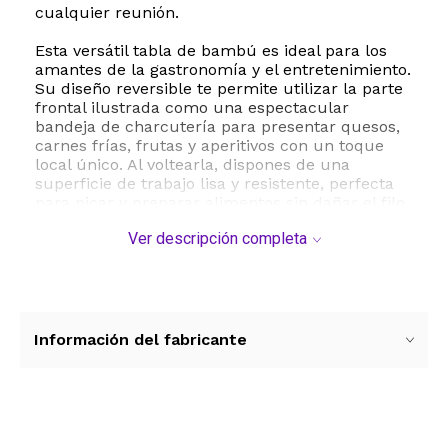
cualquier reunión.
Esta versátil tabla de bambú es ideal para los
amantes de la gastronomía y el entretenimiento.
Su diseño reversible te permite utilizar la parte
frontal ilustrada como una espectacular
bandeja de charcutería para presentar quesos,
carnes frías, frutas y aperitivos con un toque
local único. Al voltearla, dispones de una
superficie de trabajo lisa y resistente, perfecta
para picar y preparar alimentos sin dañar el filo
de tus cuchillos gracias a las propiedades
Ver descripción completa
naturales del bambú.
Además de su uso culinario, esta pieza funciona
perfectamente como decoración para el hogar.
Incluye un lazo para colgar integrado que te
permite exhibirla fácilmente en la pared de tu
Información del fabricante
cocina, comedor o sala de estar cuando no esté
en uso. Fabricada con bambú de alta calidad, es
una opción ecológica, duradera y fácil de
mantener que resistirá el paso del tiempo.
Ver más contenido