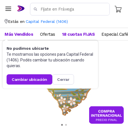
Estás en
Capital Federal
(
1406
)
Más Vendidos
Ofertas
18 cuotas FIJAS
Especial Caf
No pudimos ubicarte
Utensilios de cocina
Tablas
Te mostramos las opciones para
Capital Federal
(
1406
). Podés cambiar tu ubicación cuando
quieras.
cambiar ubicación
cerrar