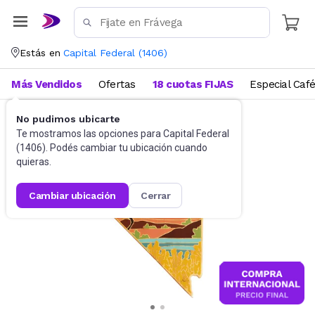
Estás en
Capital Federal
(
1406
)
Más Vendidos
Ofertas
18 cuotas FIJAS
Especial Caf
No pudimos ubicarte
Utensilios de cocina
Tablas
Te mostramos las opciones para
Capital Federal
(
1406
). Podés cambiar tu ubicación cuando
quieras.
cambiar ubicación
cerrar