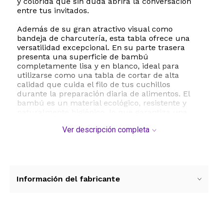
y colorida que sin duda abrirá la conversación
entre tus invitados.
Además de su gran atractivo visual como
bandeja de charcutería, esta tabla ofrece una
versatilidad excepcional. En su parte trasera
presenta una superficie de bambú
completamente lisa y en blanco, ideal para
utilizarse como una tabla de cortar de alta
calidad que cuida el filo de tus cuchillos
durante la preparación diaria de alimentos. El
bambú es un material ecológico, resistente y
naturalmente higiénico, lo que garantiza una
larga vida útil en tu cocina.
Ver descripción completa
Cuando no la estés usando para cocinar o servir,
puedes transformarla en una hermosa pieza de
decoración. Incluye un lazo para colgar
integrado que facilita su exhibición en la pared
de tu cocina, comedor o sala de estar. Con unas
Información del fabricante
dimensiones aproximadas de 35 por 29
centímetros y un grosor de 1.6 centímetros,
tiene el tamaño ideal para cualquier espacio. Es
el regalo perfecto para entusiastas de la cocina,