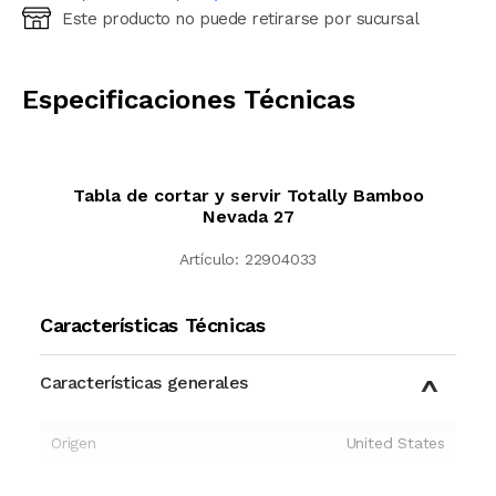
Este producto no puede retirarse por sucursal
Ingresá código postal (sólo números)
CALCULAR
Especificaciones Técnicas
Tabla de cortar y servir Totally Bamboo
Nevada 27
Artículo:
22904033
Características Técnicas
Características generales
Origen
United States