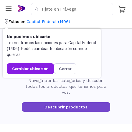
Estás en
Capital Federal
(
1406
)
No pudimos ubicarte
Te mostramos las opciones para
Capital Federal
(
1406
). Podés cambiar tu ubicación cuando
quieras.
cambiar ubicación
cerrar
La página no existe
Navegá por las categorías y descubrí
todos los productos que tenemos para
vos.
Descubrir productos