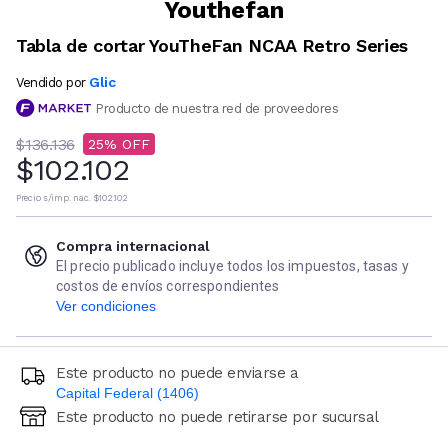
Youthefan
Tabla de cortar YouTheFan NCAA Retro Series
Glic
Vendido por
Producto de nuestra red de proveedores
$136.136
25
$102.102
Precio s/imp. nac.
$102.102
Compra internacional
El precio publicado incluye todos los impuestos, tasas y
costos de envíos correspondientes
Ver condiciones
Este producto no puede enviarse a
Capital Federal (1406)
Este producto no puede retirarse por sucursal
Ingresá código postal (sólo números)