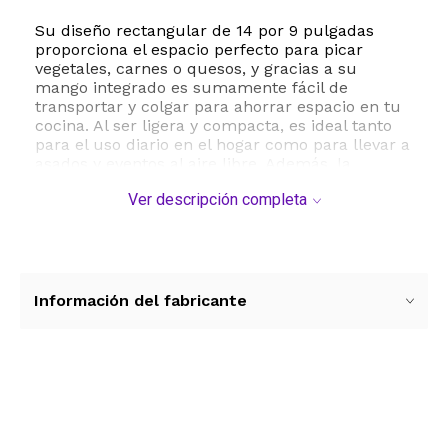
Su diseño rectangular de 14 por 9 pulgadas
proporciona el espacio perfecto para picar
vegetales, carnes o quesos, y gracias a su
mango integrado es sumamente fácil de
transportar y colgar para ahorrar espacio en tu
cocina. Al ser ligera y compacta, es ideal tanto
para el uso diario en el hogar como para llevar a
asados y eventos al aire libre. Además, la
limpieza no será un problema ya que es apta
Ver descripción completa
para lavavajillas, facilitando el mantenimiento
después de cada uso. Añade un toque de
nostalgia deportiva a tu hogar o sorprende a ese
fanático especial con un regalo práctico y lleno
de historia.
Información del fabricante
ESTE PRODUCTO VIENE DE USA DENTRO DEL
MARCO DEL SERVICIO "PUERTA A PUERTA" QUE
RIGE PARA LOS ENVíOS POSTALES
INTERNACIONALES.
Ver más contenido
RECIBIRA EL PRODUCTO ENTRE 10 Y 12 DIAS
DESPUES DE SU COMPRA.