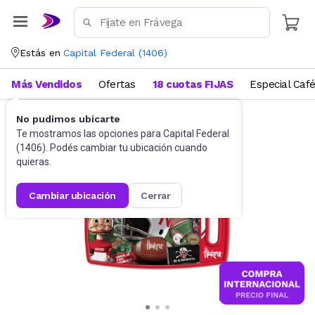
Estás en
Capital Federal
(
1406
)
Más Vendidos
Ofertas
18 cuotas FIJAS
Especial Caf
No pudimos ubicarte
Utensilios de cocina
Tablas
Te mostramos las opciones para
Capital Federal
(
1406
). Podés cambiar tu ubicación cuando
quieras.
cambiar ubicación
cerrar