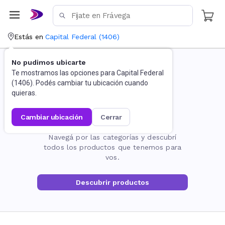
Estás en
Capital Federal
(
1406
)
No pudimos ubicarte
Te mostramos las opciones para
Capital Federal
(
1406
). Podés cambiar tu ubicación cuando
quieras.
cambiar ubicación
cerrar
La página no existe
Navegá por las categorías y descubrí
todos los productos que tenemos para
vos.
Descubrir productos