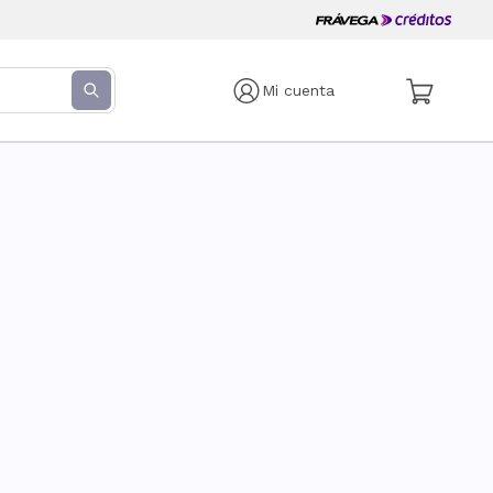
Mi cuenta
s