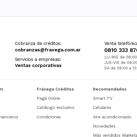
Cobranza de créditos:
Venta telefónic
cobranzas@fravega.com.ar
0810 333 87
LU-MIE de 08:00
Servicios a empresas:
JUE-VIE de 08:0
Ventas corporativas
SA de 09:00 a 13
om
Frávega Créditos
Recomendados
Pagá Online
Smart TV
Catálogo exclusivo
Celulares
nancieros
Condiciones
Aire acondicionado
Novedades
Más vendidos Market