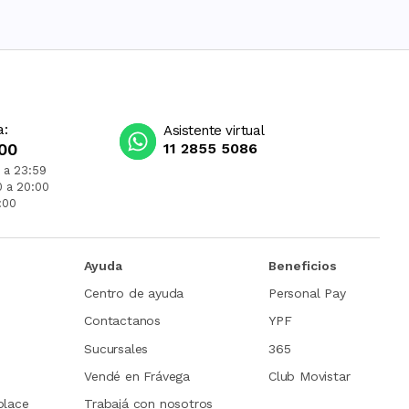
a:
Asistente virtual
00
11 2855 5086
 a 23:59
0 a 20:00
:00
Ayuda
Beneficios
Centro de ayuda
Personal Pay
Contactanos
YPF
Sucursales
365
Vendé en Frávega
Club Movistar
place
Trabajá con nosotros