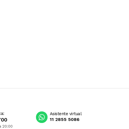
ca:
Asistente virtual
700
11 2855 5086
a 20:00