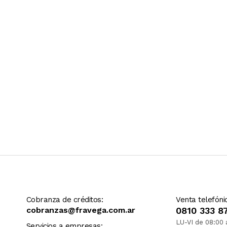
Ver más contenido
Cobranza de créditos:
Venta telefóni
cobranzas@fravega.com.ar
0810 333 8
LU-VI de 08:00 
Servicios a empresas: