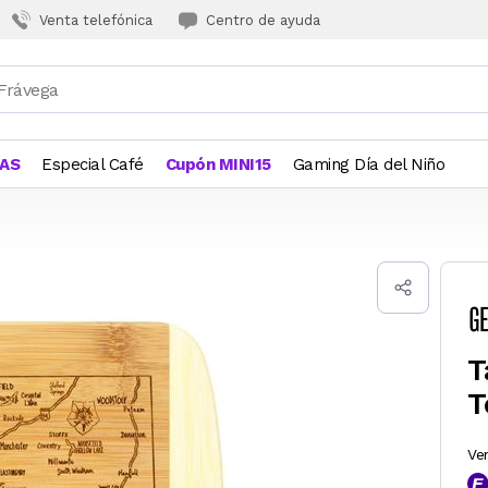
Venta telefónica
Centro de ayuda
JAS
Especial Café
Cupón MINI15
Gaming Día del Niño
T
T
Ve