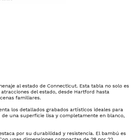
enaje al estado de Connecticut. Esta tabla no solo es
 atracciones del estado, desde Hartford hasta
cenas familiares.
nta los detallados grabados artísticos ideales para
s de una superficie lisa y completamente en blanco,
taca por su durabilidad y resistencia. El bambú es
r. Con unas dimensiones compactas de 28 por 22