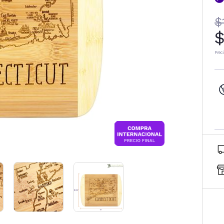
$
$
Prec