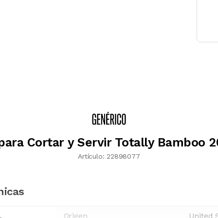
para Cortar y Servir Totally Bamboo 
Artículo:
22898077
nicas
Origen
United 