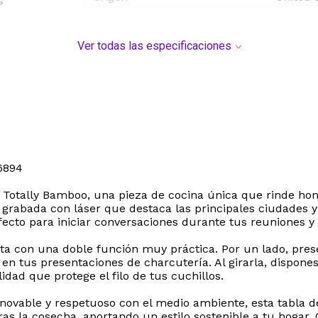
s
Ver todas las especificaciones
6894
a Totally Bamboo, una pieza de cocina única que rinde hom
 grabada con láser que destaca las principales ciudades y
cto para iniciar conversaciones durante tus reuniones y 
ta con una doble función muy práctica. Por un lado, prese
en tus presentaciones de charcutería. Al girarla, dispone
idad que protege el filo de tus cuchillos.
vable y respetuoso con el medio ambiente, esta tabla des
ras la cosecha, aportando un estilo sostenible a tu hoga