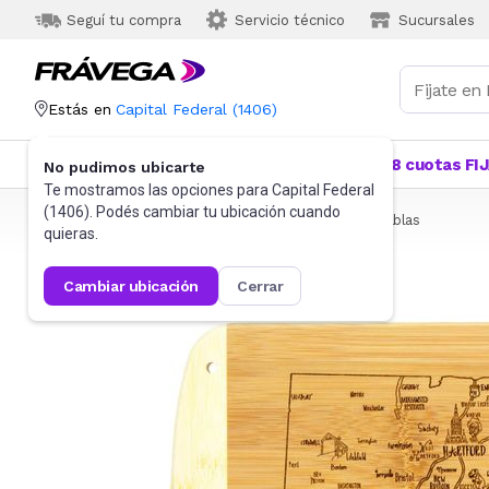
Seguí tu compra
Servicio técnico
Sucursales
Estás en
Capital Federal
(
1406
)
Categorías
Más Vendidos
Ofertas
18 cuotas FI
No pudimos ubicarte
Te mostramos las opciones para
Capital Federal
(
1406
). Podés cambiar tu ubicación cuando
Frávega
Hogar
Bazar
Utensilios de cocina
Tablas
quieras.
cambiar ubicación
cerrar