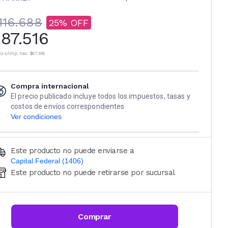
116.688
25
87.516
io s/imp. nac.
$87.516
Compra internacional
El precio publicado incluye todos los impuestos, tasas y
costos de envíos correspondientes
Ver condiciones
Este producto no puede enviarse a
Capital Federal (1406)
Este producto no puede retirarse por sucursal
Ingresá código postal (sólo números)
CALCULAR
Comprar