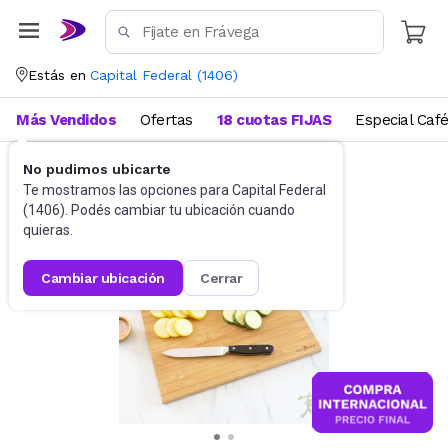
Estás en
Capital Federal
(
1406
)
Más Vendidos
Ofertas
18 cuotas FIJAS
Especial Caf
No pudimos ubicarte
Utensilios de cocina
Tablas
Te mostramos las opciones para
Capital Federal
(
1406
). Podés cambiar tu ubicación cuando
quieras.
cambiar ubicación
cerrar