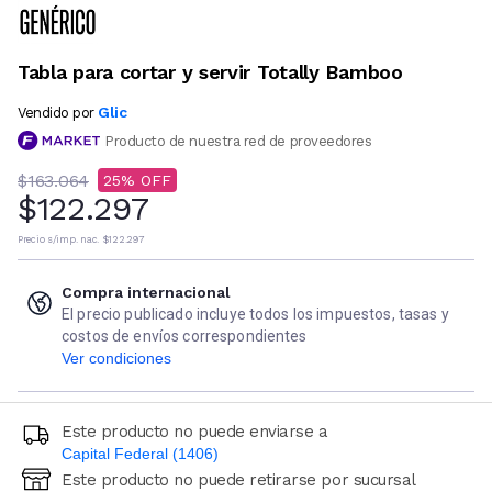
Tabla para cortar y servir Totally Bamboo
Glic
Vendido por
Producto de nuestra red de proveedores
$163.064
25
$122.297
Precio s/imp. nac.
$122.297
Compra internacional
El precio publicado incluye todos los impuestos, tasas y
costos de envíos correspondientes
Ver condiciones
Este producto no puede enviarse a
Capital Federal (1406)
Este producto no puede retirarse por sucursal
Ingresá código postal (sólo números)