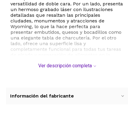
versatilidad de doble cara. Por un lado, presenta
un hermoso grabado láser con ilustraciones
detalladas que resaltan las principales
ciudades, monumentos y atracciones de
Wyoming, lo que la hace perfecta para
presentar embutidos, quesos y bocadillos como
una elegante tabla de charcutería. Por el otro
lado, ofrece una superficie lisa y
completamente funcional para todas tus tareas
de picado y preparación de alimentos en la
cocina.
Ver descripción completa
Además de su utilidad culinaria, esta tabla
funciona como una hermosa pieza de
decoración. Incluye un lazo para colgar que te
permite exhibirla fácilmente en la pared de tu
cocina, comedor, estudio u oficina, aportando
Información del fabricante
un toque rústico y personalizado a tus espacios.
Es el regalo perfecto para inauguraciones de
casa, bodas, cumpleaños o para cualquier
persona que tenga un cariño especial por este
emblemático estado.
Ver más contenido