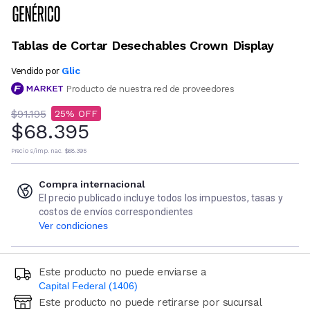
Tablas de Cortar Desechables Crown Display
Glic
Vendido por
Producto de nuestra red de proveedores
$91.195
25
$68.395
Precio s/imp. nac.
$68.395
Compra internacional
El precio publicado incluye todos los impuestos, tasas y
costos de envíos correspondientes
Ver condiciones
Este producto no puede enviarse a
Capital Federal (1406)
Este producto no puede retirarse por sucursal
Ingresá código postal (sólo números)