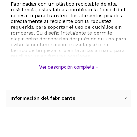
Fabricadas con un plástico reciclable de alta
resistencia, estas tablas combinan la flexibilidad
necesaria para transferir los alimentos picados
directamente al recipiente con la robustez
requerida para soportar el uso de cuchillos sin
romperse. Su diseño inteligente te permite
elegir entre desecharlas después de su uso para
evitar la contaminación cruzada y ahorrar
tiempo de limpieza, o bien lavarlas a mano para
reutilizarlas en futuras ocasiones.
Ver descripción completa
Este paquete incluye 15 unidades listas para
usar, convirtiéndose en un accesorio
indispensable para mantener la máxima higiene
en la manipulación de alimentos crudos. Su
estructura ligera y compacta facilita el
almacenamiento en cualquier cajón de la cocina
Información del fabricante
o en el equipaje de viaje, asegurando que
siempre tengas una superficie de corte limpia y
segura al alcance de la mano.
ESTE PRODUCTO VIENE DE USA DENTRO DEL
Ver más contenido
MARCO DEL SERVICIO "PUERTA A PUERTA" QUE