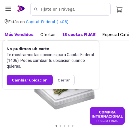
Estás en
Capital Federal
(
1406
)
Más Vendidos
Ofertas
18 cuotas FIJAS
Especial Caf
No pudimos ubicarte
Utensilios de cocina
Tablas
Te mostramos las opciones para
Capital Federal
(
1406
). Podés cambiar tu ubicación cuando
quieras.
cambiar ubicación
cerrar