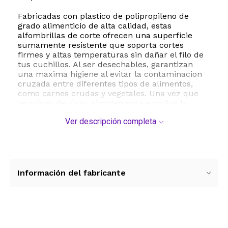
Fabricadas con plastico de polipropileno de
grado alimenticio de alta calidad, estas
alfombrillas de corte ofrecen una superficie
sumamente resistente que soporta cortes
firmes y altas temperaturas sin dañar el filo de
tus cuchillos. Al ser desechables, garantizan
una maxima higiene al evitar la contaminacion
cruzada entre diferentes tipos de alimentos,
como carnes crudas y vegetales. Una vez que
terminas de picar, simplemente enrollas la
lamina y la desechas, reduciendo el tiempo de
Ver descripción completa
limpieza a cero.
Cada paquete incluye 90 unidades de laminas
protectoras de facil transporte, presentadas en
una practica bolsa con cierre hermetico que las
mantiene libres de polvo. Su tamaño expandido
Información del fabricante
de 17 x 12 pulgadas proporciona un area de
trabajo sumamente comoda, mientras que su
diseño ultra delgado permite almacenarlas en
cualquier cajon sin ocupar espacio valioso. Son
la solucion perfecta para quienes buscan
Ver más contenido