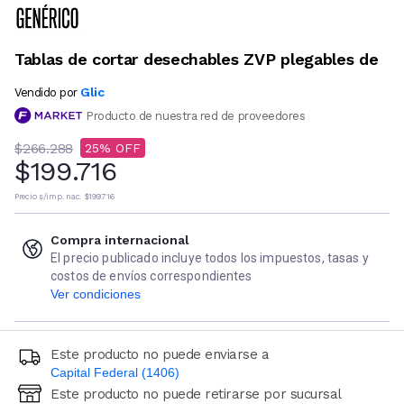
Tablas de cortar desechables ZVP plegables de
Glic
Vendido por
Producto de nuestra red de proveedores
$266.288
25
$199.716
Precio s/imp. nac.
$199.716
Compra internacional
El precio publicado incluye todos los impuestos, tasas y
costos de envíos correspondientes
Ver condiciones
Este producto no puede enviarse a
Capital Federal (1406)
Este producto no puede retirarse por sucursal
Ingresá código postal (sólo números)