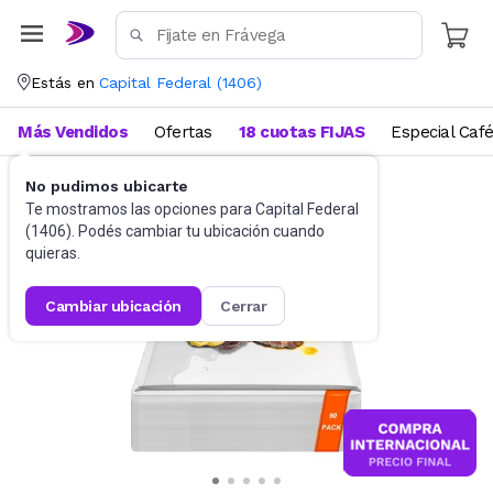
Estás en
Capital Federal
(
1406
)
Más Vendidos
Ofertas
18 cuotas FIJAS
Especial Caf
No pudimos ubicarte
Utensilios de cocina
Tablas
Te mostramos las opciones para
Capital Federal
(
1406
). Podés cambiar tu ubicación cuando
quieras.
cambiar ubicación
cerrar