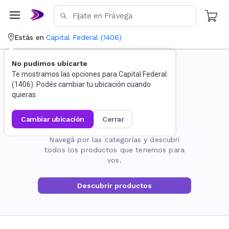
Estás en
Capital Federal
(
1406
)
No pudimos ubicarte
Te mostramos las opciones para
Capital Federal
(
1406
). Podés cambiar tu ubicación cuando
quieras.
cambiar ubicación
cerrar
La página no existe
Navegá por las categorías y descubrí
todos los productos que tenemos para
vos.
Descubrir productos