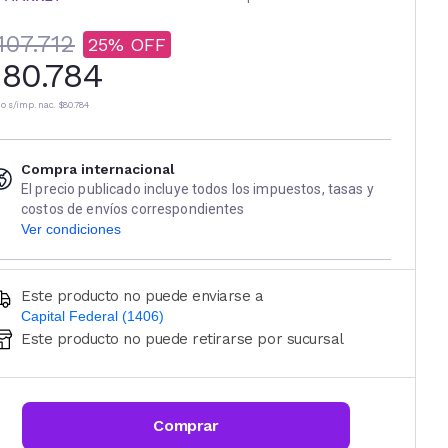
107.712
25
80.784
io s/imp. nac.
$80.784
Compra internacional
El precio publicado incluye todos los impuestos, tasas y
costos de envíos correspondientes
Ver condiciones
Este producto no puede enviarse a
Capital Federal (1406)
Este producto no puede retirarse por sucursal
Ingresá código postal (sólo números)
CALCULAR
Comprar