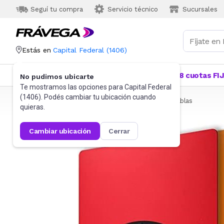
Seguí tu compra
Servicio técnico
Sucursales
Estás en
Capital Federal
(
1406
)
Categorías
Más Vendidos
Ofertas
18 cuotas FI
No pudimos ubicarte
Te mostramos las opciones para
Capital Federal
(
1406
). Podés cambiar tu ubicación cuando
Frávega
Hogar
Bazar
Utensilios de cocina
Tablas
quieras.
cambiar ubicación
cerrar