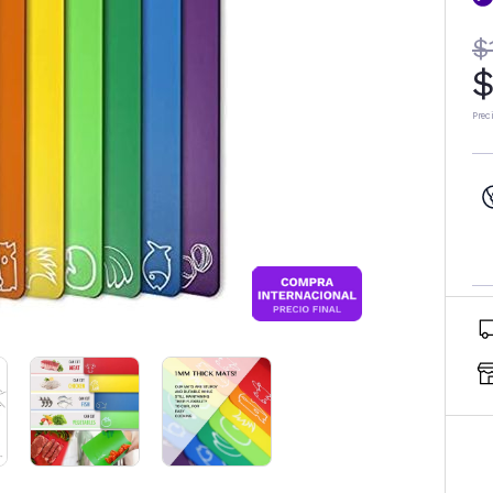
$
$
Prec