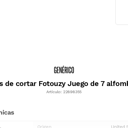
s de cortar Fotouzy Juego de 7 alfomb
Artículo:
22898355
nicas
Origen
United 