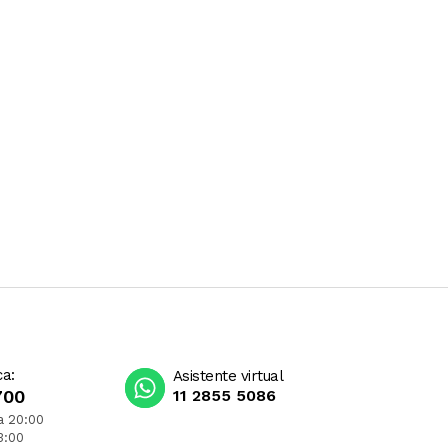
ca:
Asistente virtual
700
11 2855 5086
a 20:00
3:00