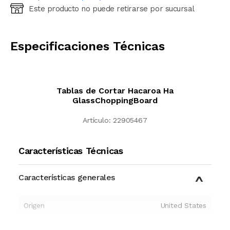
Este producto no puede retirarse por sucursal
Ingresá código postal (sólo números)
CALCULAR
Especificaciones Técnicas
Tablas de Cortar Hacaroa Ha
GlassChoppingBoard
Artículo:
22905467
Características Técnicas
Características generales
Origen
United States