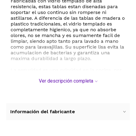
Fabricadas con vidrio templado de alta
resistencia, estas tablas estan disenadas para
soportar el uso continuo sin romperse ni
astillarse. A diferencia de las tablas de madera o
plastico tradicionales, el vidrio templado es
completamente higienico, ya que no absorbe
olores, no se mancha y es sumamente facil de
limpiar, siendo apto tanto para lavado a mano
como para lavavajillas. Su superficie lisa evita la
acumulacion de bacterias y garantiza una
maxima durabilidad a largo plazo.
La seguridad es una prioridad en la cocina, por
lo que cada tabla de este set incorpora cuatro
Ver descripción completa
patas de goma antideslizantes en la base. Estos
soportes mantienen la bandeja firme y estable
sobre cualquier superficie, evitando
deslizamientos peligrosos mientras utilizas
cuchillos. Ademas de su funcion principal como
tabla de picar, su diseno transparente y
Información del fabricante
moderno permite utilizarlas como elegantes
platos de servicio o bandejas decorativas para
presentar aperitivos directamente en la mesa.