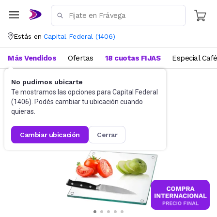
Estás en
Capital Federal
(
1406
)
Más Vendidos
Ofertas
18 cuotas FIJAS
Especial Caf
No pudimos ubicarte
Utensilios de cocina
Tablas
Te mostramos las opciones para
Capital Federal
(
1406
). Podés cambiar tu ubicación cuando
quieras.
cambiar ubicación
cerrar