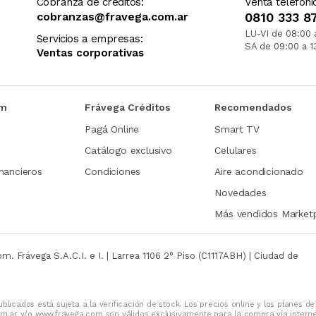
Cobranza de créditos:
Venta telefóni
cobranzas@fravega.com.ar
0810 333 8
LU-VI de 08:00 
Servicios a empresas:
SA de 09:00 a 1
Ventas corporativas
om
Frávega Créditos
Recomendados
Pagá Online
Smart TV
Catálogo exclusivo
Celulares
nancieros
Condiciones
Aire acondicionado
Novedades
Más vendidos Market
com.
Frávega S.A.C.I. e I. | Larrea 1106 2° Piso (C1117ABH) | Ciudad de
blicados está sujeta a la verificación de stock. Los precios online y los planes de
m.ar y/o www.fravega.com son válidos exclusivamente para la compra vía intern