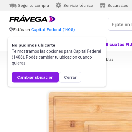
Seguí tu compra
Servicio técnico
Sucursales
Estás en
Capital Federal
(
1406
)
Categorías
Más Vendidos
Ofertas
18 cuotas FI
No pudimos ubicarte
Te mostramos las opciones para
Capital Federal
(
1406
). Podés cambiar tu ubicación cuando
Frávega
Hogar
Bazar
Utensilios de cocina
Tablas
quieras.
cambiar ubicación
cerrar