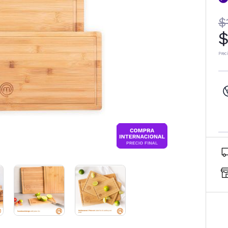
$
$
Prec