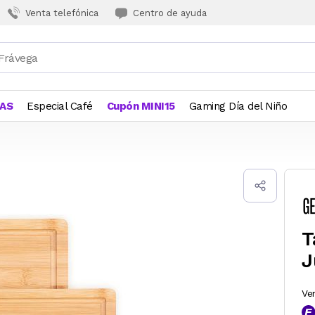
Venta telefónica
Centro de ayuda
JAS
Especial Café
Cupón MINI15
Gaming Día del Niño
T
J
Ve