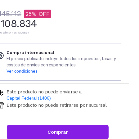
145.112
25
108.834
io s/imp. nac.
$108.834
Compra internacional
El precio publicado incluye todos los impuestos, tasas y
costos de envíos correspondientes
Ver condiciones
Este producto no puede enviarse a
Capital Federal (1406)
Este producto no puede retirarse por sucursal
Ingresá código postal (sólo números)
CALCULAR
Comprar