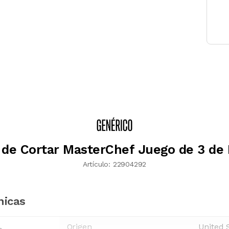
 de Cortar MasterChef Juego de 3 d
Artículo:
22904292
nicas
Origen
United 