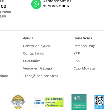
ca:
Asistente virtual
700
11 2855 5086
a 20:00
3:00
Ayuda
Beneficios
Centro de ayuda
Personal Pay
Contactanos
YPF
Sucursales
365
Vendé en Frávega
Club Movistar
place
Trabajá con nosotros
et