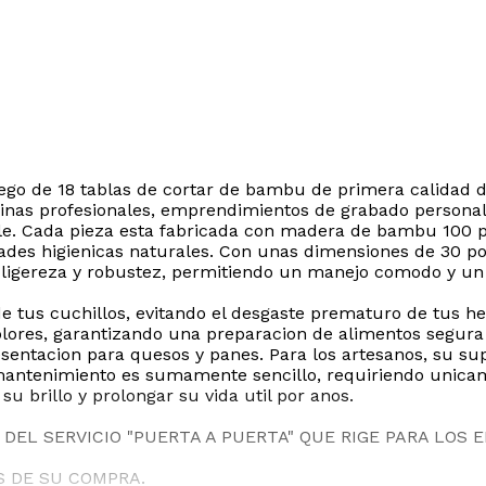
juego de 18 tablas de cortar de bambu de primera calidad
inas profesionales, emprendimientos de grabado personali
able. Cada pieza esta fabricada con madera de bambu 100 p
dades higienicas naturales. Con unas dimensiones de 30 po
tre ligereza y robustez, permitiendo un manejo comodo y
o de tus cuchillos, evitando el desgaste prematuro de tus h
ores, garantizando una preparacion de alimentos segura y
sentacion para quesos y panes. Para los artesanos, su supe
u mantenimiento es sumamente sencillo, requiriendo unic
su brillo y prolongar su vida util por anos.
DEL SERVICIO "PUERTA A PUERTA" QUE RIGE PARA LOS 
S DE SU COMPRA.