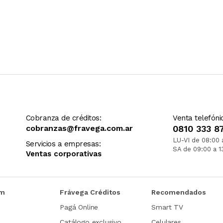
Cobranza de créditos:
Venta telefóni
cobranzas@fravega.com.ar
0810 333 8
LU-VI de 08:00 
Servicios a empresas:
SA de 09:00 a 1
Ventas corporativas
om
Frávega Créditos
Recomendados
Pagá Online
Smart TV
Catálogo exclusivo
Celulares