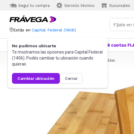
Seguí tu compra
Servicio técnico
Sucursales
Estás en
Capital Federal
(
1406
)
Categorías
Más Vendidos
Ofertas
18 cuotas FI
No pudimos ubicarte
Te mostramos las opciones para
Capital Federal
(
1406
). Podés cambiar tu ubicación cuando
Frávega
Hogar
Bazar
Utensilios de cocina
Tablas
quieras.
cambiar ubicación
cerrar