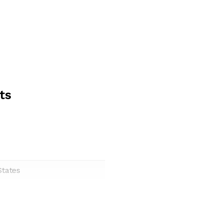
ts
States