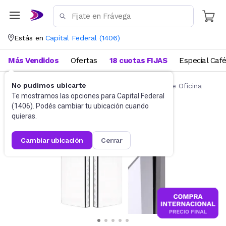
Estás en
Capital Federal
(
1406
)
Más Vendidos
Ofertas
18 cuotas FIJAS
Especial Caf
No pudimos ubicarte
Artículos de Librería y Papelería
Artículos de Oficina
Te mostramos las opciones para
Capital Federal
(
1406
). Podés cambiar tu ubicación cuando
quieras.
cambiar ubicación
cerrar