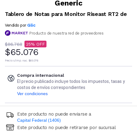
Generic
Tablero de Notas para Monitor Riseast RT2 de
Glic
Vendido por
Producto de nuestra red de proveedores
$86.768
25
$65.076
Precio s/imp. nac.
$65.076
Compra internacional
El precio publicado incluye todos los impuestos, tasas y
costos de envíos correspondientes
Ver condiciones
Este producto no puede enviarse a
Capital Federal (1406)
Este producto no puede retirarse por sucursal
Ingresá código postal (sólo números)