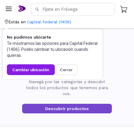
Estás en
Capital Federal
(
1406
)
No pudimos ubicarte
Te mostramos las opciones para
Capital Federal
(
1406
). Podés cambiar tu ubicación cuando
quieras.
cambiar ubicación
cerrar
La página no existe
Navegá por las categorías y descubrí
todos los productos que tenemos para
vos.
Descubrir productos