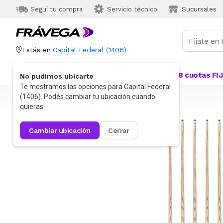
Seguí tu compra
Servicio técnico
Sucursales
Estás en
Capital Federal
(
1406
)
Categorías
Más Vendidos
Ofertas
18 cuotas FI
No pudimos ubicarte
Te mostramos las opciones para
Capital Federal
(
1406
). Podés cambiar tu ubicación cuando
Frávega
Deportes y fitness
Juegos de salón
quieras.
cambiar ubicación
cerrar