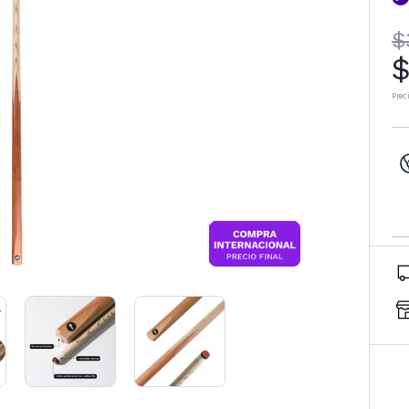
$
$
Prec