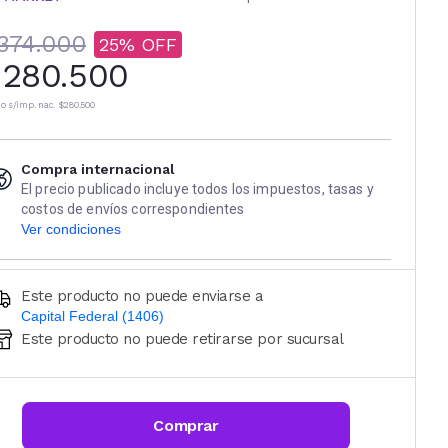
374.000
25
280.500
io s/imp. nac.
$280.500
Compra internacional
El precio publicado incluye todos los impuestos, tasas y
costos de envíos correspondientes
Ver condiciones
Este producto no puede enviarse a
Capital Federal (1406)
Este producto no puede retirarse por sucursal
Ingresá código postal (sólo números)
CALCULAR
Comprar