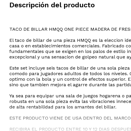
Descripción del producto
TACO DE BILLAR HMQQ ONE PIECE MADERA DE FRES
El taco de billar de una pieza HMQQ es la eleccion id
casa o en establecimientos comerciales. Fabricado con
fundamentales que se exigen en los palos de estilo in
excepcional y una sensacion de golpeo natural que ay
Este set incluye seis tacos de billar de una sola pie
comodo para jugadores adultos de todos los niveles.
optimo con la bola y un control de efectos superior.
sino que tambien mejora el agarre durante las partid
Ya sea para equipar una sala de juegos hogarena o par
robusta en una sola pieza evita las vibraciones innece
de alta rentabilidad para los amantes del billar.
ESTE PRODUCTO VIENE DE USA DENTRO DEL MARCO 
RECIBIRA EL PRODUCTO ENTRE 10 Y 12 DIAS DESPUE