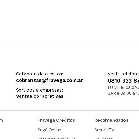
Cobranza de créditos:
Venta telefóni
cobranzas@fravega.com.ar
0810 333 8
LU-VI de 08:00 
Servicios a empresas:
SA de 09:00 a 1
Ventas corporativas
om
Frávega Créditos
Recomendados
Pagá Online
Smart TV
Catálogo exclusivo
Celulares