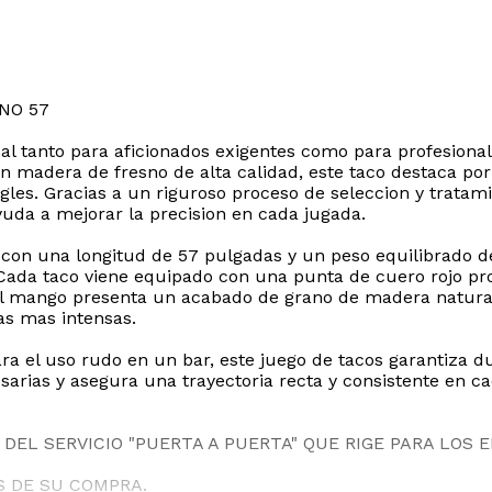
NO 57
eal tanto para aficionados exigentes como para profesiona
 madera de fresno de alta calidad, este taco destaca por s
gles. Gracias a un riguroso proceso de seleccion y tratami
uda a mejorar la precision en cada jugada.
za con una longitud de 57 pulgadas y un peso equilibrado 
 Cada taco viene equipado con una punta de cuero rojo pr
 El mango presenta un acabado de grano de madera natural 
as mas intensas.
a el uso rudo en un bar, este juego de tacos garantiza du
sarias y asegura una trayectoria recta y consistente en cad
DEL SERVICIO "PUERTA A PUERTA" QUE RIGE PARA LOS 
S DE SU COMPRA.