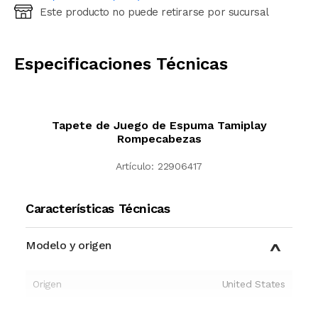
Este producto no puede retirarse por sucursal
Ingresá código postal (sólo números)
CALCULAR
Especificaciones Técnicas
Tapete de Juego de Espuma Tamiplay
Rompecabezas
Artículo:
22906417
Características Técnicas
Modelo y origen
Origen
United States