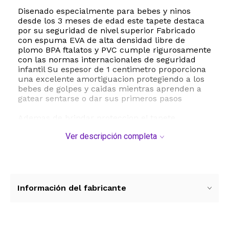
Disenado especialmente para bebes y ninos
desde los 3 meses de edad este tapete destaca
por su seguridad de nivel superior Fabricado
con espuma EVA de alta densidad libre de
plomo BPA ftalatos y PVC cumple rigurosamente
con las normas internacionales de seguridad
infantil Su espesor de 1 centimetro proporciona
una excelente amortiguacion protegiendo a los
bebes de golpes y caidas mientras aprenden a
gatear sentarse o dar sus primeros pasos
Ademas de brindar proteccion el tapete
estimula el desarrollo cognitivo y motriz de los
Ver descripción completa
ninos La combinacion de colores llamativos
fomenta el reconocimiento de patrones la
coordinacion mano ojo y la resolucion de
problemas mediante el ensamblaje de las piezas
tipo rompecabezas
Información del fabricante
La practicidad es otra de sus grandes ventajas
Su superficie impermeable con textura
antideslizante de doble cara evita resbalones y
es sumamente facil de limpiar Solo requiere un