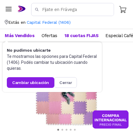
Estás en
Capital Federal
(
1406
)
Más Vendidos
Ofertas
18 cuotas FIJAS
Especial Caf
No pudimos ubicarte
Seguridad
Pisos de goma eva
Te mostramos las opciones para
Capital Federal
(
1406
). Podés cambiar tu ubicación cuando
quieras.
cambiar ubicación
cerrar