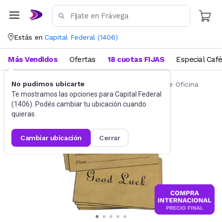
Estás en
Capital Federal
(
1406
)
Más Vendidos
Ofertas
18 cuotas FIJAS
Especial Caf
No pudimos ubicarte
Artículos de Librería y Papelería
Artículos de Oficina
Te mostramos las opciones para
Capital Federal
(
1406
). Podés cambiar tu ubicación cuando
quieras.
cambiar ubicación
cerrar