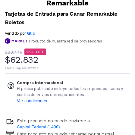
Remarkable
Tarjetas de Entrada para Ganar Remarkable
Boletos
Glic
Vendido por
Producto de nuestra red de proveedores
$83.776
25
$62.832
Precio s/imp. nac.
$62.832
Compra internacional
El precio publicado incluye todos los impuestos, tasas y
costos de envíos correspondientes
Ver condiciones
Este producto no puede enviarse a
Capital Federal (1406)
Este producto no puede retirarse por sucursal
Ingresá código postal (sólo números)