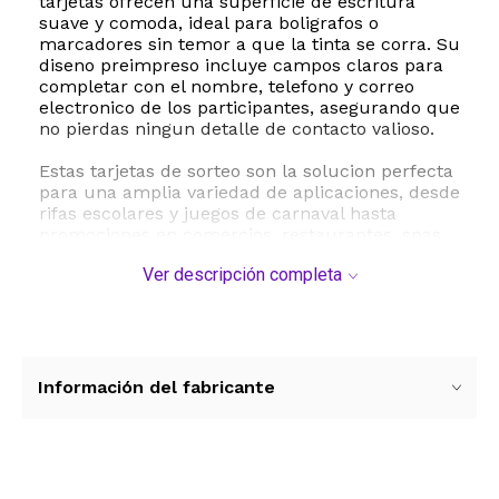
tarjetas ofrecen una superficie de escritura
suave y comoda, ideal para boligrafos o
marcadores sin temor a que la tinta se corra. Su
diseno preimpreso incluye campos claros para
completar con el nombre, telefono y correo
electronico de los participantes, asegurando que
no pierdas ningun detalle de contacto valioso.
Estas tarjetas de sorteo son la solucion perfecta
para una amplia variedad de aplicaciones, desde
rifas escolares y juegos de carnaval hasta
promociones en comercios, restaurantes, spas,
gimnasios y eventos corporativos. Son una
Ver descripción completa
herramienta indispensable para pequenas
empresas y organizaciones sin fines de lucro
que buscan aumentar la interaccion con sus
clientes y crear bases de datos efectivas de
manera profesional y estetica.
Información del fabricante
ESTE PRODUCTO VIENE DE USA DENTRO DEL
MARCO DEL SERVICIO "PUERTA A PUERTA" QUE
RIGE PARA LOS ENVíOS POSTALES
INTERNACIONALES.