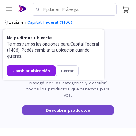
Estás en
Capital Federal
(
1406
)
No pudimos ubicarte
Te mostramos las opciones para
Capital Federal
(
1406
). Podés cambiar tu ubicación cuando
quieras.
cambiar ubicación
cerrar
La página no existe
Navegá por las categorías y descubrí
todos los productos que tenemos para
vos.
Descubrir productos