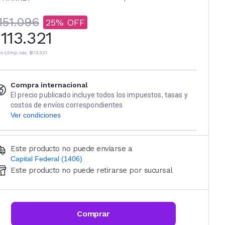
151.096
25
113.321
io s/imp. nac.
$113.321
Compra internacional
El precio publicado incluye todos los impuestos, tasas y
costos de envíos correspondientes
Ver condiciones
Este producto no puede enviarse a
Capital Federal (1406)
Este producto no puede retirarse por sucursal
Ingresá código postal (sólo números)
CALCULAR
Comprar