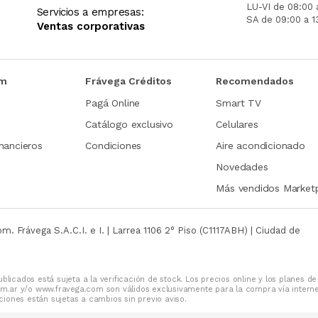
LU-VI de 08:00 
Servicios a empresas:
SA de 09:00 a 1
Ventas corporativas
om
Frávega Créditos
Recomendados
Pagá Online
Smart TV
Catálogo exclusivo
Celulares
nancieros
Condiciones
Aire acondicionado
Novedades
Más vendidos Market
com.
Frávega S.A.C.I. e I. | Larrea 1106 2° Piso (C1117ABH) | Ciudad de
blicados está sujeta a la verificación de stock. Los precios online y los planes de
m.ar y/o www.fravega.com son válidos exclusivamente para la compra vía intern
iones están sujetas a cambios sin previo aviso.