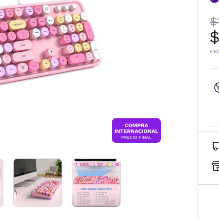
$
$
Prec