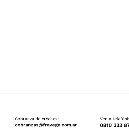
Ver más contenido
Cobranza de créditos:
Venta telefóni
cobranzas@fravega.com.ar
0810 333 8