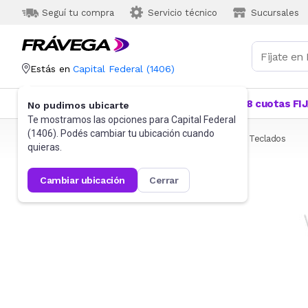
Seguí tu compra
Servicio técnico
Sucursales
Estás en
Capital Federal
(
1406
)
Categorías
Más Vendidos
Ofertas
18 cuotas FI
No pudimos ubicarte
Te mostramos las opciones para
Capital Federal
(
1406
). Podés cambiar tu ubicación cuando
Frávega
Informática
Accesorios de Informática
Teclados
quieras.
cambiar ubicación
cerrar