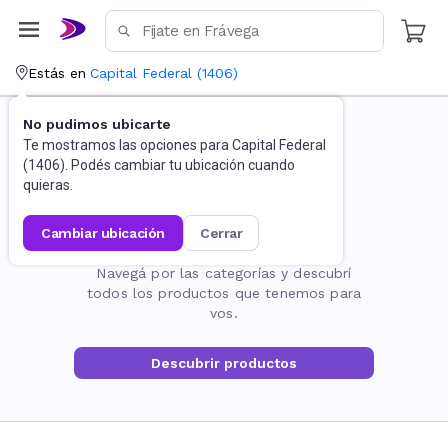
Estás en
Capital Federal
(
1406
)
No pudimos ubicarte
Te mostramos las opciones para
Capital Federal
(
1406
). Podés cambiar tu ubicación cuando
quieras.
cambiar ubicación
cerrar
La página no existe
Navegá por las categorías y descubrí
todos los productos que tenemos para
vos.
Descubrir productos