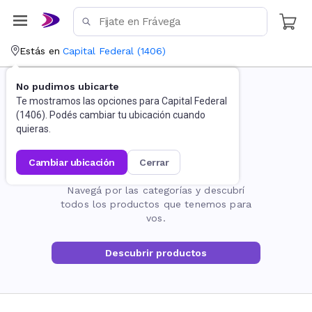
Estás en
Capital Federal
(
1406
)
No pudimos ubicarte
Te mostramos las opciones para
Capital Federal
(
1406
). Podés cambiar tu ubicación cuando
quieras.
cambiar ubicación
cerrar
La página no existe
Navegá por las categorías y descubrí
todos los productos que tenemos para
vos.
Descubrir productos