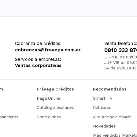
Cobranza de créditos:
Venta telefónic
cobranzas@fravega.com.ar
0810 333 87
LU-MIE de 08:00
Servicios a empresas:
JUE-VIE de 08:0
Ventas corporativas
SA de 09:00 a 13
om
Frávega Créditos
Recomendados
Pagá Online
Smart TV
Catálogo exclusivo
Celulares
nancieros
Condiciones
Aire acondicionado
Novedades
Más vendidos Market