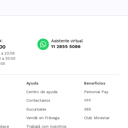
a:
Asistente virtual
00
11 2855 5086
 a 23:59
0 a 20:00
:00
Ayuda
Beneficios
Centro de ayuda
Personal Pay
Contactanos
YPF
Sucursales
365
Vendé en Frávega
Club Movistar
place
Trabajá con nosotros