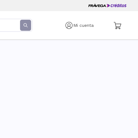
Mi cuenta
s