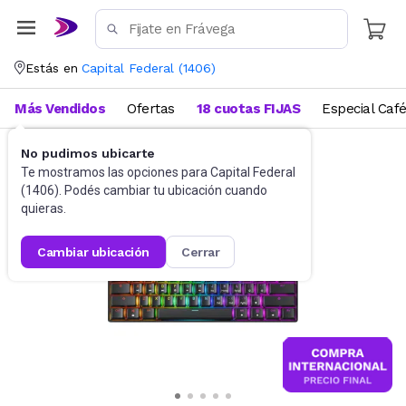
Estás en
Capital Federal
(
1406
)
Más Vendidos
Ofertas
18 cuotas FIJAS
Especial Caf
No pudimos ubicarte
Gaming PC
Teclados
Te mostramos las opciones para
Capital Federal
(
1406
). Podés cambiar tu ubicación cuando
quieras.
cambiar ubicación
cerrar