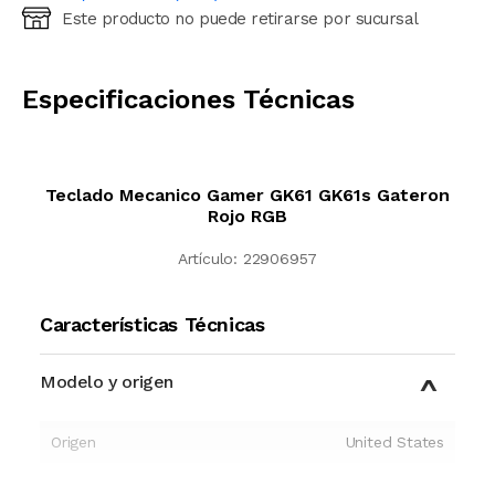
Este producto no puede retirarse por sucursal
Ingresá código postal (sólo números)
CALCULAR
Especificaciones Técnicas
Teclado Mecanico Gamer GK61 GK61s Gateron
Rojo RGB
Artículo:
22906957
Características Técnicas
Modelo y origen
Origen
United States