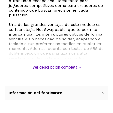
durabilidad excepcional, ideal tanto para
jugadores competitivos como para creadores de
contenido que buscan precision en cada
pulsacion.
Una de las grandes ventajas de este modelo es
su tecnologia Hot Swappable, que te permite
intercambiar los interruptores opticos de forma
sencilla y sin necesidad de soldar, adaptando el
teclado a tus preferencias tactiles en cualquier
momento. Ademas, cuenta con teclas de ABS de
doble inyeccion que garantizan una alta
resistencia al desgaste y evitan que los
caracteres se borren con el uso continuo.
Ver descripción completa
La retroiluminacion RGB de dieciseis millones de
colores ofrece multiples efectos dinamicos
como ondas, espectro y modo musica,
totalmente personalizables para crear una
atmosfera de juego inmersiva. Gracias a su
Información del fabricante
conexion mediante cable USB Tipo C
desmontable, garantiza una transmision de
datos estable y sin latencia, siendo compatible
con sistemas operativos Windows y Mac OS. Su