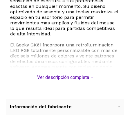
sensacion de escritura a tus preferencias
exactas en cualquier momento. Su diseño
optimizado de sesenta y una teclas maximiza el
espacio en tu escritorio para permitir
movimientos mas amplios y fluidos del mouse
lo que resulta ideal para partidas competitivas
de alta intensidad.
El Geeky GK61 incorpora una retroiluminacion
LED RGB totalmente personalizable con mas de
dieciseis millones de colores y veinte patrones
de efectos dinamicos configurables mediante
software. Ademas cuenta con teclas de doble
inyeccion de perfil OEM que garantizan una alta
Ver descripción completa
durabilidad y resistencia al desgaste
manteniendo las leyendas nitidas con el paso del
tiempo. Su conexion mediante cable USB tipo C
desmontable asegura una transmision de datos
estable y de alta velocidad con una tasa de
sondeo de un kilohercio y un tiempo de
Información del fabricante
respuesta de un milisegundo eliminando
cualquier tipo de retraso en tus partidas mas
exigentes.