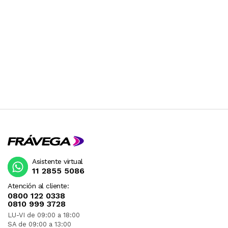
- Dimensiones aproximadas treinta y siete
centimetros de largo por trece centimetros de
ancho por dos centimetros de alto
- Peso aproximado quinientos ochenta gramos
- Compatibilidad Windows Mac OS PS5 Xbox y
tabletas
ESTE PRODUCTO VIENE DE USA DENTRO DEL
MARCO DEL SERVICIO "PUERTA A PUERTA" QUE
RIGE PARA LOS ENVíOS POSTALES
INTERNACIONALES.
RECIBIRA EL PRODUCTO ENTRE 10 Y 12 DIAS
DESPUES DE SU COMPRA.
Asistente virtual
11 2855 5086
Atención al cliente:
0800 122 0338
0810 999 3728
LU-VI de 09:00 a 18:00
SA de 09:00 a 13:00