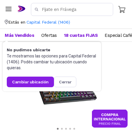
Estás en
Capital Federal
(
1406
)
Más Vendidos
Ofertas
18 cuotas FIJAS
Especial Caf
No pudimos ubicarte
Gaming PC
Teclados
Te mostramos las opciones para
Capital Federal
(
1406
). Podés cambiar tu ubicación cuando
quieras.
cambiar ubicación
cerrar