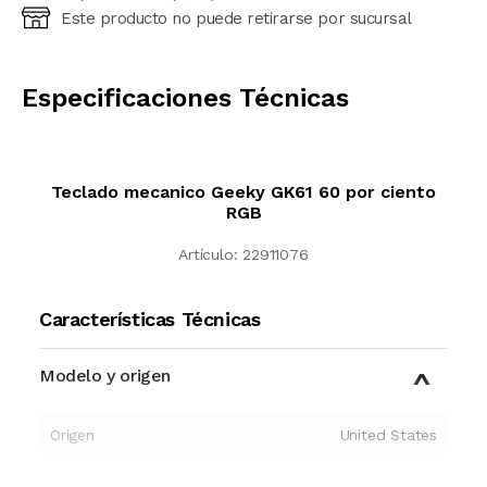
Este producto no puede retirarse por sucursal
Ingresá código postal (sólo números)
CALCULAR
Especificaciones Técnicas
Teclado mecanico Geeky GK61 60 por ciento
RGB
Artículo:
22911076
Características Técnicas
Modelo y origen
Origen
United States