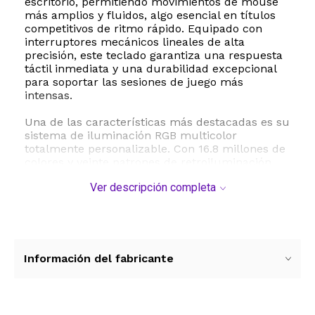
escritorio, permitiendo movimientos de mouse
más amplios y fluidos, algo esencial en títulos
competitivos de ritmo rápido. Equipado con
interruptores mecánicos lineales de alta
precisión, este teclado garantiza una respuesta
táctil inmediata y una durabilidad excepcional
para soportar las sesiones de juego más
intensas.
Una de las características más destacadas es su
sistema de iluminación RGB multicolor
totalmente personalizable. Con 16.8 millones de
colores y veinte patrones de retroiluminación
preconfigurados, los usuarios pueden crear una
Ver descripción completa
atmósfera inmersiva adaptada a su estilo
personal mediante el software dedicado.
Además, el teclado cuenta con teclas de doble
inyección en perfil OEM, lo que asegura que las
leyendas no se borren con el tiempo y
mantengan una nitidez absoluta. La estabilidad
Información del fabricante
es otro punto fuerte, gracias a sus
estabilizadores prelubricados que eliminan el
traqueteo molesto, proporcionando una
sensación de escritura sólida y profesional.