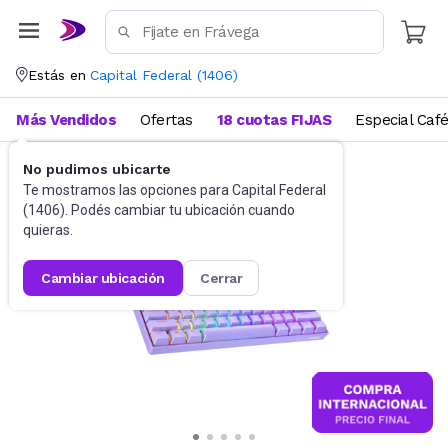
Estás en
Capital Federal
(
1406
)
Más Vendidos
Ofertas
18 cuotas FIJAS
Especial Caf
No pudimos ubicarte
Gaming PC
Teclados
Te mostramos las opciones para
Capital Federal
(
1406
). Podés cambiar tu ubicación cuando
quieras.
cambiar ubicación
cerrar