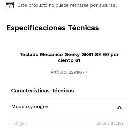
Este producto no puede retirarse por sucursal
Ingresá código postal (sólo números)
CALCULAR
Especificaciones Técnicas
Teclado Mecanico Geeky GK61 SE 60 por
ciento 61
Artículo:
22911077
Características Técnicas
Modelo y origen
Origen
United States