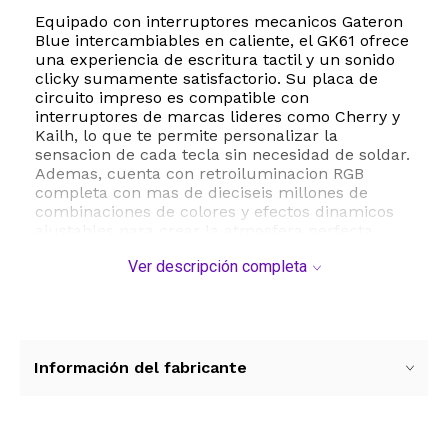
Equipado con interruptores mecanicos Gateron
Blue intercambiables en caliente, el GK61 ofrece
una experiencia de escritura tactil y un sonido
clicky sumamente satisfactorio. Su placa de
circuito impreso es compatible con
interruptores de marcas lideres como Cherry y
Kailh, lo que te permite personalizar la
sensacion de cada tecla sin necesidad de soldar.
Ademas, cuenta con retroiluminacion RGB
completa con mas de dieciseis millones de
combinaciones de colores y efectos dinamicos
ajustables para crear la atmosfera perfecta.
Ver descripción completa
Este teclado es totalmente programable
mediante software, lo que te permite configurar
macros complejas, reasignar funciones y
personalizar la iluminacion en multiples capas.
Su tecnologia anti ghosting con n key rollover
garantiza que cada pulsacion se registre con
Información del fabricante
absoluta precision, algo fundamental para
juegos de ritmo rapido como FPS, MOBA y MMO.
Su construccion robusta en plastico ABS es
resistente a salpicaduras y polvo, protegiendo el