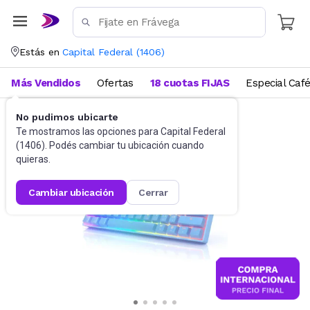
Estás en
Capital Federal
(
1406
)
Más Vendidos
Ofertas
18 cuotas FIJAS
Especial Caf
No pudimos ubicarte
Gaming PC
Teclados
Te mostramos las opciones para
Capital Federal
(
1406
). Podés cambiar tu ubicación cuando
quieras.
cambiar ubicación
cerrar