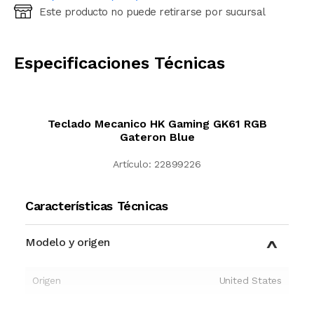
Este producto no puede retirarse por sucursal
Ingresá código postal (sólo números)
CALCULAR
Especificaciones Técnicas
Teclado Mecanico HK Gaming GK61 RGB
Gateron Blue
Artículo:
22899226
Características Técnicas
Modelo y origen
Origen
United States