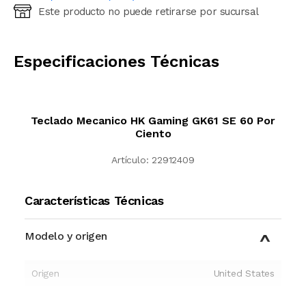
Este producto no puede retirarse por sucursal
Ingresá código postal (sólo números)
CALCULAR
Especificaciones Técnicas
Teclado Mecanico HK Gaming GK61 SE 60 Por
Ciento
Artículo:
22912409
Características Técnicas
Modelo y origen
Origen
United States