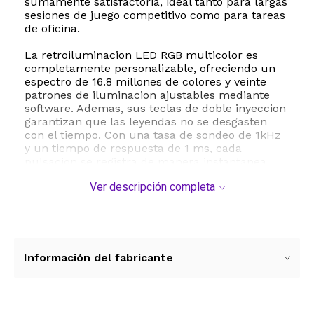
sumamente satisfactoria, ideal tanto para largas
sesiones de juego competitivo como para tareas
de oficina.
La retroiluminacion LED RGB multicolor es
completamente personalizable, ofreciendo un
espectro de 16.8 millones de colores y veinte
patrones de iluminacion ajustables mediante
software. Ademas, sus teclas de doble inyeccion
garantizan que las leyendas no se desgasten
con el tiempo. Con una tasa de sondeo de 1kHz
y un tiempo de respuesta de 1 ms, cada
pulsacion se registra de manera instantanea,
brindando una ventaja competitiva crucial en
Ver descripción completa
momentos de alta intensidad.
Este teclado es altamente versatil y compatible
con multiples plataformas, incluyendo PC, Mac,
PS5 y Xbox. Cuenta con un cable USB tipo C a
tipo A extraible de 1.5 metros que facilita su
Información del fabricante
transporte y almacenamiento. El paquete
incluye un extractor de teclas para que puedas
personalizar tu setup de forma sencilla y rapida.