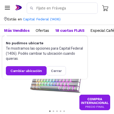
Estás en
Capital Federal
(
1406
)
Más Vendidos
Ofertas
18 cuotas FIJAS
Especial Caf
No pudimos ubicarte
Gaming PC
Teclados
Te mostramos las opciones para
Capital Federal
(
1406
). Podés cambiar tu ubicación cuando
quieras.
cambiar ubicación
cerrar