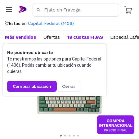
Estás en
Capital Federal
(
1406
)
Más Vendidos
Ofertas
18 cuotas FIJAS
Especial Caf
No pudimos ubicarte
Gaming PC
Teclados
Te mostramos las opciones para
Capital Federal
(
1406
). Podés cambiar tu ubicación cuando
quieras.
cambiar ubicación
cerrar