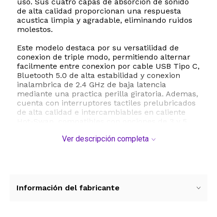
uso. Sus cuatro capas de absorcion de sonido
de alta calidad proporcionan una respuesta
acustica limpia y agradable, eliminando ruidos
molestos.
Este modelo destaca por su versatilidad de
conexion de triple modo, permitiendo alternar
facilmente entre conexion por cable USB Tipo C,
Bluetooth 5.0 de alta estabilidad y conexion
inalambrica de 2.4 GHz de baja latencia
mediante una practica perilla giratoria. Ademas,
cuenta con interruptores tactiles prelubricados
de alta calidad e intercambiables en caliente
Hot-Swap, compatibles con opciones de 3 y 5
pines, lo que te permite personalizar tu
Ver descripción completa
experiencia de escritura sin necesidad de soldar.
Con un diseno compacto del 75 por ciento y 82
teclas, optimiza el espacio de tu escritorio sin
perder funcionalidad. Incorpora una pantalla
LED que muestra el nivel de bateria en tiempo
Información del fabricante
real, una potente bateria recargable de 3750
mAh que ofrece hasta 200 horas de autonomia
con la retroiluminacion apagada, y puertos hub