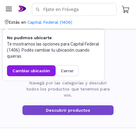
Estás en
Capital Federal
(
1406
)
No pudimos ubicarte
Te mostramos las opciones para
Capital Federal
(
1406
). Podés cambiar tu ubicación cuando
quieras.
cambiar ubicación
cerrar
La página no existe
Navegá por las categorías y descubrí
todos los productos que tenemos para
vos.
Descubrir productos