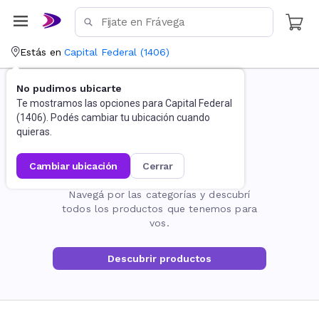
Estás en
Capital Federal
(
1406
)
No pudimos ubicarte
Te mostramos las opciones para
Capital Federal
(
1406
). Podés cambiar tu ubicación cuando
quieras.
cambiar ubicación
cerrar
La página no existe
Navegá por las categorías y descubrí
todos los productos que tenemos para
vos.
Descubrir productos