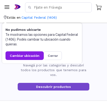
Estás en
Capital Federal
(
1406
)
No pudimos ubicarte
Te mostramos las opciones para
Capital Federal
(
1406
). Podés cambiar tu ubicación cuando
quieras.
cambiar ubicación
cerrar
La página no existe
Navegá por las categorías y descubrí
todos los productos que tenemos para
vos.
Descubrir productos