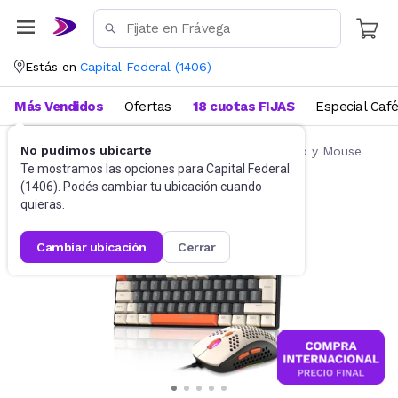
Estás en
Capital Federal
(
1406
)
Más Vendidos
Ofertas
18 cuotas FIJAS
Especial Caf
No pudimos ubicarte
Accesorios de Informática
Combos Teclado y Mouse
Te mostramos las opciones para
Capital Federal
(
1406
). Podés cambiar tu ubicación cuando
quieras.
cambiar ubicación
cerrar