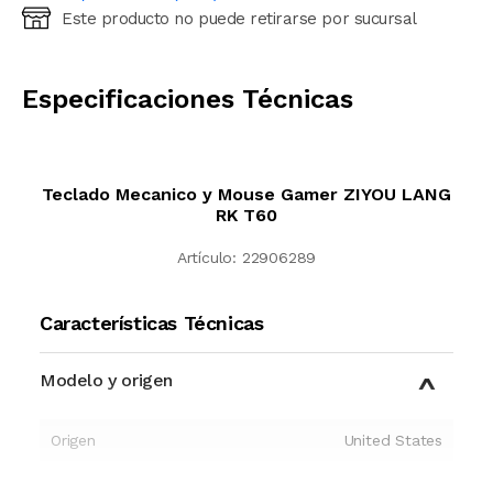
Este producto no puede retirarse por sucursal
Ingresá código postal (sólo números)
CALCULAR
Especificaciones Técnicas
Teclado Mecanico y Mouse Gamer ZIYOU LANG
RK T60
Artículo:
22906289
Características Técnicas
Modelo y origen
Origen
United States