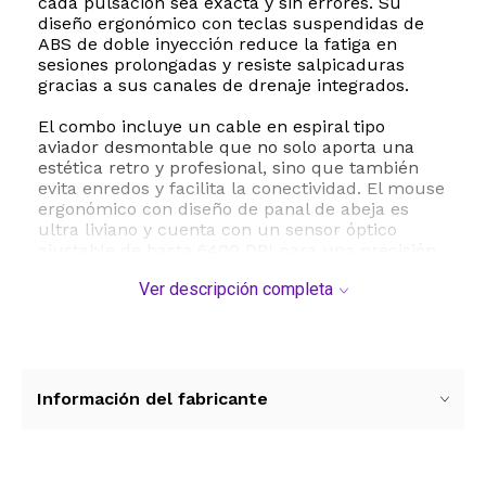
cada pulsación sea exacta y sin errores. Su
diseño ergonómico con teclas suspendidas de
ABS de doble inyección reduce la fatiga en
sesiones prolongadas y resiste salpicaduras
gracias a sus canales de drenaje integrados.
El combo incluye un cable en espiral tipo
aviador desmontable que no solo aporta una
estética retro y profesional, sino que también
evita enredos y facilita la conectividad. El mouse
ergonómico con diseño de panal de abeja es
ultra liviano y cuenta con un sensor óptico
ajustable de hasta 6400 DPI para una precisión
milimétrica en cualquier videojuego. Ambos
Ver descripción completa
dispositivos disponen de una espectacular
retroiluminación RGB con múltiples modos de
iluminación personalizables para crear una
atmósfera de juego inmersiva. Este kit es
ampliamente compatible con PC, laptops y
consolas de videojuegos mediante su conexión
Información del fabricante
USB plug and play.
ESTE PRODUCTO VIENE DE USA DENTRO DEL
MARCO DEL SERVICIO "PUERTA A PUERTA" QUE