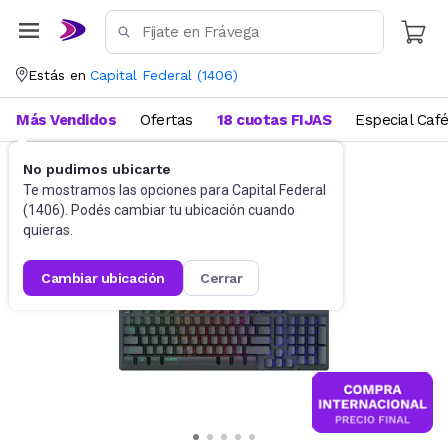
Estás en
Capital Federal
(
1406
)
Más Vendidos
Ofertas
18 cuotas FIJAS
Especial Caf
No pudimos ubicarte
Accesorios de Informática
Teclados
Te mostramos las opciones para
Capital Federal
(
1406
). Podés cambiar tu ubicación cuando
quieras.
cambiar ubicación
cerrar