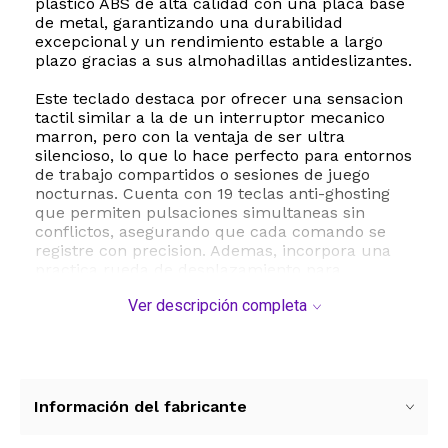
plastico ABS de alta calidad con una placa base
de metal, garantizando una durabilidad
excepcional y un rendimiento estable a largo
plazo gracias a sus almohadillas antideslizantes.
Este teclado destaca por ofrecer una sensacion
tactil similar a la de un interruptor mecanico
marron, pero con la ventaja de ser ultra
silencioso, lo que lo hace perfecto para entornos
de trabajo compartidos o sesiones de juego
nocturnas. Cuenta con 19 teclas anti-ghosting
que permiten pulsaciones simultaneas sin
conflictos, asegurando que cada comando se
registre con precision. Ademas, incorpora una
practica rueda de desplazamiento para
controlar el volumen de forma rapida y directa,
Ver descripción completa
junto con funciones multimedia mediante la
tecla FN.
La retroiluminacion colorida añade un toque
estetico vibrante con tres modos de iluminacion
ajustables en brillo y velocidad. Su conexion por
Información del fabricante
cable USB garantiza una respuesta instantanea
y sin latencia, compatible con computadoras de