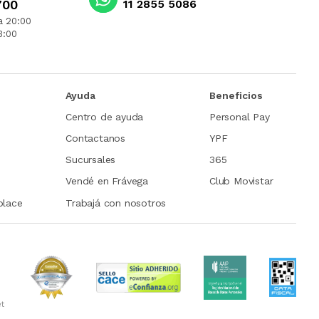
700
11 2855 5086
a 20:00
3:00
Ayuda
Beneficios
Centro de ayuda
Personal Pay
Contactanos
YPF
Sucursales
365
Vendé en Frávega
Club Movistar
place
Trabajá con nosotros
et