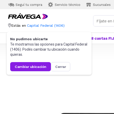
Seguí tu compra
Servicio técnico
Sucursales
Estás en
Capital Federal
(
1406
)
Categorías
Más Vendidos
Ofertas
18 cuotas FI
No pudimos ubicarte
Te mostramos las opciones para
Capital Federal
(
1406
). Podés cambiar tu ubicación cuando
Frávega
Instrumentos musicales
Teclados
quieras.
cambiar ubicación
cerrar