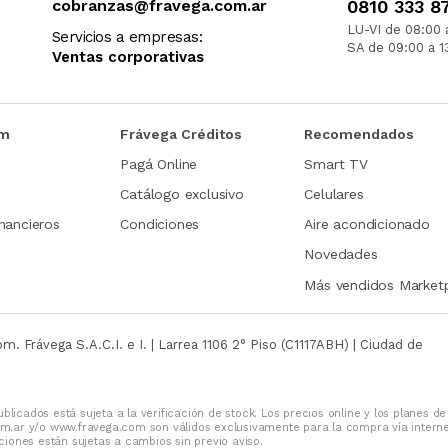
cobranzas@fravega.com.ar
0810 333 8
LU-VI de 08:00 
Servicios a empresas:
SA de 09:00 a 1
Ventas corporativas
om
Frávega Créditos
Recomendados
Pagá Online
Smart TV
Catálogo exclusivo
Celulares
nancieros
Condiciones
Aire acondicionado
Novedades
Más vendidos Market
com.
Frávega S.A.C.I. e I. | Larrea 1106 2° Piso (C1117ABH) | Ciudad de
blicados está sujeta a la verificación de stock. Los precios online y los planes de
m.ar y/o www.fravega.com son válidos exclusivamente para la compra vía intern
iones están sujetas a cambios sin previo aviso.