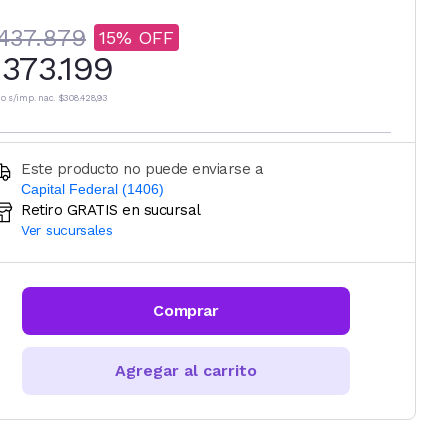
437.879
15
373.199
io s/imp. nac.
$308.428,93
Este producto no puede enviarse a
Capital Federal (1406)
Retiro GRATIS en sucursal
Ingresá código postal (sólo números)
Ver sucursales
CALCULAR
Comprar
Agregar al carrito