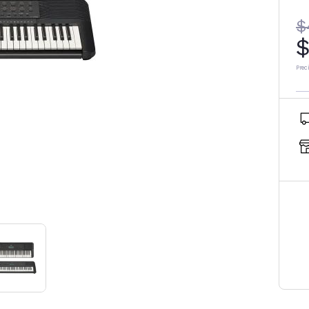
$
$
Prec