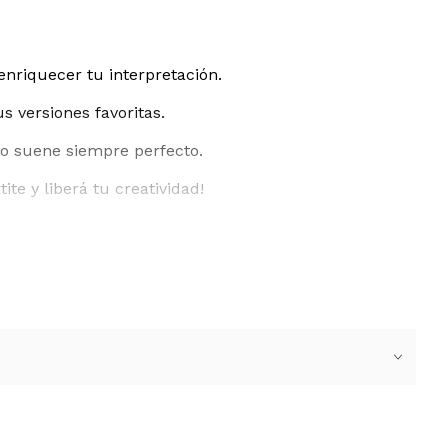
enriquecer tu interpretación.
s versiones favoritas.
to suene siempre perfecto.
te y liberá tu creatividad!